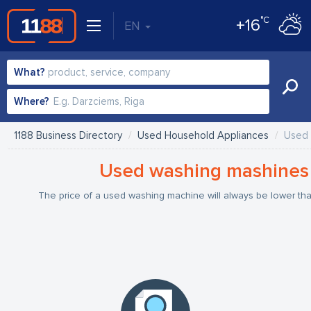
°C
+16
EN
What?
Where?
1188 Business Directory
Used Household Appliances
Used 
Used washing mashines
The price of a used washing machine will always be lower th