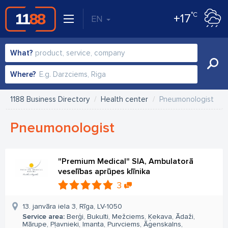
°C
+17
EN
What?
Where?
1188 Business Directory
Health center
Pneumonologist
Pneumonologist
"Premium Medical" SIA, Ambulatorā
veselības aprūpes klīnika
3
13. janvāra iela 3, Rīga, LV-1050
Service area:
Berģi, Bukulti, Mežciems, Ķekava, Ādaži,
Mārupe, Pļavnieki, Imanta, Purvciems, Āgenskalns,