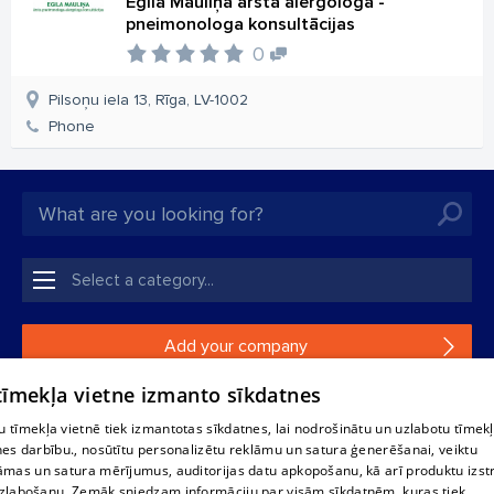
Egila Mauliņa ārsta alergologa -
pneimonologa konsultācijas
0
Pilsoņu iela 13, Rīga, LV-1002
Phone
Add your company
 tīmekļa vietne izmanto sīkdatnes
If your company is not in our database, please fill in a
simple form.
 tīmekļa vietnē tiek izmantotas sīkdatnes, lai nodrošinātu un uzlabotu tīmek
nes darbību., nosūtītu personalizētu reklāmu un satura ģenerēšanai, veiktu
āmas un satura mērījumus, auditorijas datu apkopošanu, kā arī produktu izst
Reproduction, or distribution of 1188 database, its parts or the
zlabošanu. Zemāk sniedzam informāciju par visām sīkdatnēm, kuras tiek