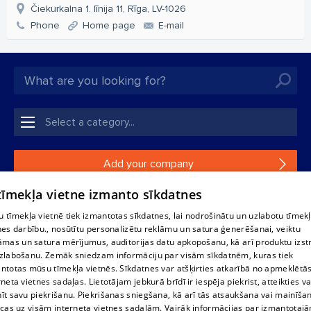
Čiekurkalna 1. līnija 11, Rīga, LV-1026
Phone
Home page
E-mail
Add your company
 tīmekļa vietne izmanto sīkdatnes
If your company is not in our database, please fill in a
simple form.
 tīmekļa vietnē tiek izmantotas sīkdatnes, lai nodrošinātu un uzlabotu tīmek
nes darbību., nosūtītu personalizētu reklāmu un satura ģenerēšanai, veiktu
āmas un satura mērījumus, auditorijas datu apkopošanu, kā arī produktu izst
Reproduction, or distribution of 1188 database, its parts or the
zlabošanu. Zemāk sniedzam informāciju par visām sīkdatnēm, kuras tiek
information contained in the database, or parts of information in
ntotas mūsu tīmekļa vietnēs. Sīkdatnes var atšķirties atkarībā no apmeklētā
any form is strictly prohibited. Also automatic download is
rneta vietnes sadaļas. Lietotājam jebkurā brīdī ir iespēja piekrist, atteikties va
prohibited. Reproduction of any material published on the
īt savu piekrišanu. Piekrišanas sniegšana, kā arī tās atsaukšana vai mainīša
website 1188 is strictly forbidden without the editorial license of
ecas uz visām interneta vietnes sadaļām. Vairāk informācijas par izmantotaj