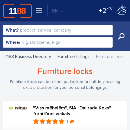
°C
+21
EN
What?
Where?
1188 Business Directory
Furniture fittings
Furniture locks
Furniture locks
Furniture locks can be either padlocked or built-in, providing
extra protection for your personal belongings.
"Viss mēbelēm", SIA "Daiļrade Koks"
furnitūras veikals
1