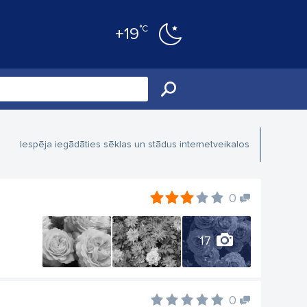
°C
+19
Iespēja iegādāties sēklas un stādus internetveikalos
0
17
0