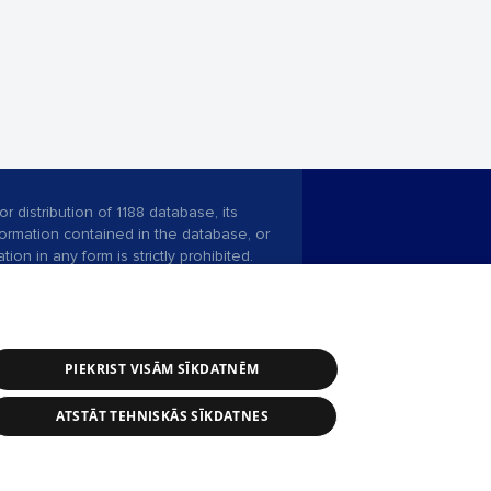
r distribution of 1188 database, its
nformation contained in the database, or
tion in any form is strictly prohibited.
 download is prohibited. Reproduction
l published on the website 1188 is
den without the editorial license of 1188
PIEKRIST VISĀM SĪKDATNĒM
ATSTĀT TEHNISKĀS SĪKDATNES
ce service: e-mail -
info@1188.lv
 Helio Media
2004-2026