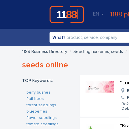
1188 p
EN
What?
1188 Business Directory
Seedling nurseries, seeds
seeds online
TOP Keywords:
''L
B
berry bushes
fruit trees
Rožu
forest seedlings
Deko
blueberries
flower seedlings
tomato seedlings
"Kr