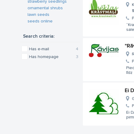
strawberry seedlings
K
ornamental shrubs
S
lawn seeds
seeds online
“Kra
sale
Search criteria:
"Rā
Has e-mail
4
R
Has homepage
3
Pie
līdz
Ei 
G
Ei 
pirm