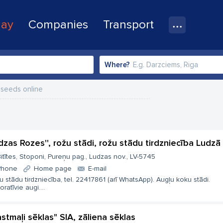
lay
Companies
Transport
Where?
seeds online
udzas Rozes'', rožu stādi, rožu stādu tirdzniecība Ludzā
itītes, Stoponi, Pureņu pag., Ludzas nov., LV-5745
Phone
Home page
E-mail
 stādu tirdzniecība, tel. 22417861 (arī WhatsApp). Augļu koku stādi.
ratīvie augi....
astmaļi sēklas" SIA, zāliena sēklas