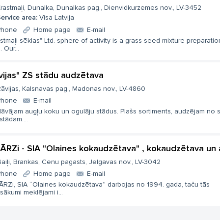
rastmaļi, Dunalka, Dunalkas pag., Dienvidkurzemes nov., LV-3452
ervice area:
Visa Latvija
Phone
Home page
E-mail
stmaļi sēklas" Ltd. sphere of activity is a grass seed mixture preparati
. Our...
vijas" ZS stādu audzētava
āvijas, Kalsnavas pag., Madonas nov., LV-4860
Phone
E-mail
dāvājam augļu koku un ogulāju stādus. Plašs sortiments, audzējam no 
 stādam....
DĀRZi - SIA "Olaines kokaudzētava" , kokaudzētava u
aiļi, Brankas, Cenu pagasts, Jelgavas nov., LV-3042
Phone
Home page
E-mail
DĀRZi, SIA “Olaines kokaudzētava” darbojas no 1994. gada, taču tās
sākumi meklējami i...