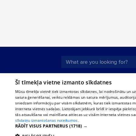
About us
Compan
Šī tīmekļa vietne izmanto sīkdatnes
Advertisement
Buses, t
Mūsu tīmekļa vietnē tiek izmantotas sīkdatnes, lai nodrošinātu un u
interna
For business
satura ģenerēšanai, veiktu reklāmas un satura mērījumus, auditorij
Bus tick
sniedzam informāciju par visām sīkdatnēm, kuras tiek izmantotas mū
Tariffs
interneta vietnes sadaļas. Lietotājam jebkurā brīdī ir iespēja piekrist
Train ti
Privacy policy
tās atsaukšana vai mainīšana attiecas uz visām interneta vietnes s
sīkdatņu izmantošanas noteikumos.
Cookie settings
RĀDĪT VISUS PARTNERUS
(1718) →
Political advertising