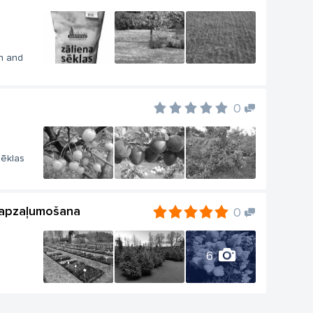
on and
0
sēklas
n apzaļumošana
0
6