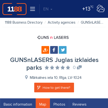
°C
+13
EN
1188 Business Directory
Activity agencies
GUNSnLASERS Juglas izklaides parks
GUNSnLASERS Juglas izklaides
parks
0
Mārkalnes iela 10, Rīga, LV-1024
How to get there?
Basic information
Map
Photos
Reviews