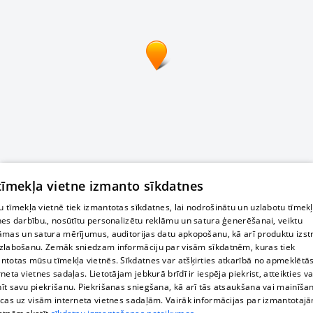
 tīmekļa vietne izmanto sīkdatnes
 tīmekļa vietnē tiek izmantotas sīkdatnes, lai nodrošinātu un uzlabotu tīmek
nes darbību., nosūtītu personalizētu reklāmu un satura ģenerēšanai, veiktu
āmas un satura mērījumus, auditorijas datu apkopošanu, kā arī produktu izst
zlabošanu. Zemāk sniedzam informāciju par visām sīkdatnēm, kuras tiek
ntotas mūsu tīmekļa vietnēs. Sīkdatnes var atšķirties atkarībā no apmeklētā
rneta vietnes sadaļas. Lietotājam jebkurā brīdī ir iespēja piekrist, atteikties va
īt savu piekrišanu. Piekrišanas sniegšana, kā arī tās atsaukšana vai mainīša
ecas uz visām interneta vietnes sadaļām. Vairāk informācijas par izmantotaj