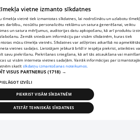
 tīmekļa vietne izmanto sīkdatnes
 tīmekļa vietnē tiek izmantotas sīkdatnes, lai nodrošinātu un uzlabotu tīmek
nes darbību., nosūtītu personalizētu reklāmu un satura ģenerēšanai, veiktu
āmas un satura mērījumus, auditorijas datu apkopošanu, kā arī produktu izst
zlabošanu. Zemāk sniedzam informāciju par visām sīkdatnēm, kuras tiek
ntotas mūsu tīmekļa vietnēs. Sīkdatnes var atšķirties atkarībā no apmeklētā
rneta vietnes sadaļas. Lietotājam jebkurā brīdī ir iespēja piekrist, atteikties va
īt savu piekrišanu. Piekrišanas sniegšana, kā arī tās atsaukšana vai mainīša
ecas uz visām interneta vietnes sadaļām. Vairāk informācijas par izmantotaj
atnēm skatīt
sīkdatņu izmantošanas noteikumos.
ĪT VISUS PARTNERUS
(1718) →
PIELĀGOT IZVĒLI
PIEKRIST VISĀM SĪKDATNĒM
ATSTĀT TEHNISKĀS SĪKDATNES
TEHNISKĀS/OBLIGĀTĀS
STATISTIKAS
MĒRĶĒŠANA
FUNKCIONĀLĀS
NEKLASIFICĒTĀS