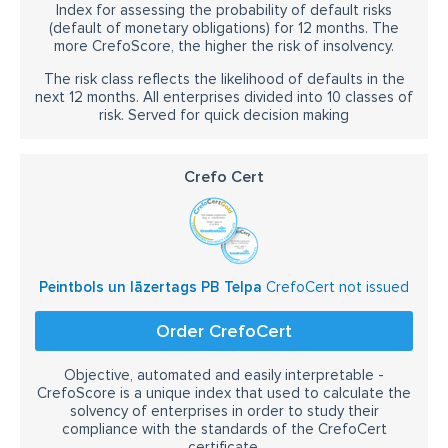
Zaķusalas krastmala 19, Zemgales priekšpilsēta, Rīga, LV-1050
Index for assessing the probability of default risks
Telefons:
(default of monetary obligations) for 12 months. The
more CrefoScore, the higher the risk of insolvency.
28166000
E-pasts:
The risk class reflects the likelihood of defaults in the
info@pbtelpa.lv
next 12 months. All enterprises divided into 10 classes of
risk. Served for quick decision making
PB Telpa Juglas Peintbola un Lāzertaga parks
Adrese:
Crefo Cert
Salamandras iela 1, Vidzemes priekšpilsēta, Rīga, LV-1024
Telefons:
28166000
E-pasts:
info@pbtelpa.lv
Peintbols un lāzertags PB Telpa
CrefoCert not issued
Datums
Laiks
Order CrefoCert
Kā pieteikties
Objective, automated and easily interpretable -
PB Telpa Ogres Novada Peintbola un Lāzertaga parks
CrefoScore is a unique index that used to calculate the
Adrese:
solvency of enterprises in order to study their
Ogres nov., Madlienas pag., "Krasti", LV-5045
compliance with the standards of the CrefoCert
Telefons:
certificate.