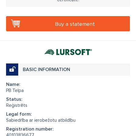
28166000
E-pasts:
info@pbtelpa.lv
Buy a statement
BASIC INFORMATION
Name:
PB Telpa
Status:
Reģistrēts
Legal form:
Sabiedrība ar ierobežotu atbildību
Registration number:
40103836677