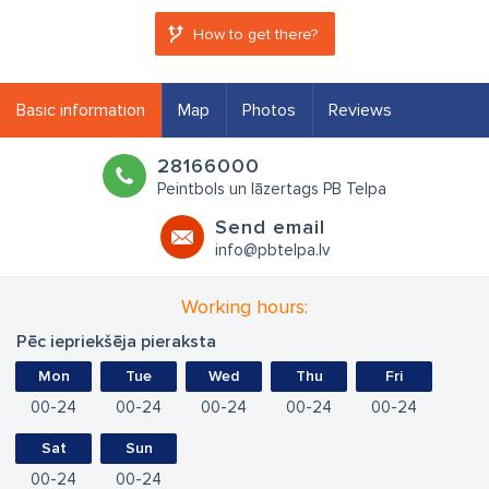
How to get there?
Basic information
Map
Photos
Reviews
28166000
Peintbols un lāzertags PB Telpa
Send email
info@pbtelpa.lv
Working hours:
Pēc iepriekšēja pieraksta
Mon
Tue
Wed
Thu
Fri
00
24
00
24
00
24
00
24
00
24
Sat
Sun
00
24
00
24