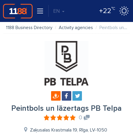
°C
+22
EN
1188 Business Directory
Activity agencies
Peintbols un lāzertags PB Telpa
Peintbols un lāzertags PB Telpa
0
Zaķusalas Krastmala 19, Rīga, LV-1050