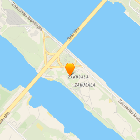
kur svinēt dzimšanas dienu pusaudzim
Katram spēlētājam tiek iedalīts speciāls peintbola un lāzertaga
ekipējums un visos komplektos iekļauts:
bērnu ballīte Rīgā
• Izvēlētais ieroča veids un spēles laika ilgums, parasti 2 stundas.
• Iespēja 1 stundu pēc spēles aizkavēties un paturpināt svinības
bezmaksas. Katra nākamā stunda parkā būs €25 no grupas.
• Galds kur uzklāt līdzpaņemtos ēdienus un dzērienus
• Profesionāls peintbola instruktors, kurš sekos līdzi spēles
gaitai
• Peintbola aizsargekipējums:
o Aizsargmaska
o Aizsargveste (bērniem un sievietēm bezmaksas. Vīriešiem €5
no personas)
o Cimdi
o Veste
o Peintbola ieroča komplekts ar gaisa balonu
Kā notiek peintbola spēle?
• Spēlēt gribētāji 30 min pirms rezervētā laika, ierodas PB Telpa
peintbola parkā,