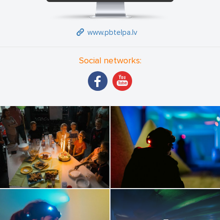
Mūsu peintbola un lāzertaga parka priekšrocības:
• Pieejams Gan Peintbols gan lazertags!;
www.pbtelpa.lv
Blakus spēles laukumiem atpūtas vietas ar galdu, kur uzklāt
līdzpaņemtos ēdienus un dzērienus, kur pēc spēles varēsiet
Social networks:
aizkavēties un paturpināt svinības;
Minimālais dalībnieku skaits ir 6 cilvēki. Tas ir tāpēc lai jums būtu
izdevusies interesanta un aktīva spēle. Bet ja tomēr spēlētaji ir
mazāk tad tā nav problēma. Rakstiet mums uz info@pbtelpa.lv
un mēs visu sarunāsim.
• Īpaši daiļā dzimuma pārstāvēm un bērniem – Iespējams
noregulēt peintbola markeru ātrumu tā, lai nepaliktu zilumi, līdz
šim jaunākais spēlētājs mūsu parkā ir bijis tikai 4 gadus vecs,
ieteicamas spēlētāju minimālais vecums 7 gadi! Tiem, kas
joprojām baidās, piedāvājam lāzertagu, kur vienīgais kas pa gaisu
lido ir gaismas stars!
• Precīzi paredzams pasākuma laiks un izmaksas;
• Bezmaksas autostāvvieta klientiem un piekļuve ar visiem
sabiedriskā transporta veidiem!
• Kvalitātes rādītājs noteikti ir tas, ka darbojoties tikai no 2015.