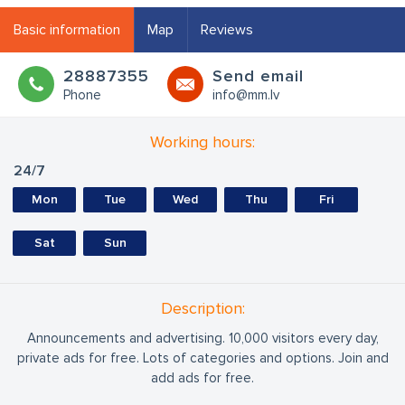
Basic information
Map
Reviews
28887355
Send email
Phone
info@mm.lv
Working hours:
24/7
Mon
Tue
Wed
Thu
Fri
Sat
Sun
Description:
Announcements and advertising. 10,000 visitors every day,
private ads for free. Lots of categories and options. Join and
add ads for free.