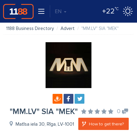
°C
+22
EN
1188 Business Directory
Advert
"MM.LV" SIA "MEK"
"MM.LV" SIA "MEK"
0
Matīsa iela 30, Rīga, LV-1001
How to get there?