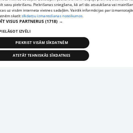
īt savu piekrišanu. Piekrišanas sniegšana, kā arī tās atsaukšana vai mainīša
ecas uz visām interneta vietnes sadaļām. Vairāk informācijas par izmantotaj
atnēm skatīt
sīkdatņu izmantošanas noteikumos.
ĪT VISUS PARTNERUS
(1718) →
PIELĀGOT IZVĒLI
PIEKRIST VISĀM SĪKDATNĒM
ATSTĀT TEHNISKĀS SĪKDATNES
TEHNISKĀS/OBLIGĀTĀS
STATISTIKAS
MĒRĶĒŠANA
FUNKCIONĀLĀS
NEKLASIFICĒTĀS
ehniskās/obligātās
Statistikas
Mērķēšana
Funkcionālās
Neklasificēt
niskās/obligātās sīkdatnes nepieciešamas, lai lietotājs varētu brīvi apmeklēt un pārlūk
Add your company
ekļa vietni un izmantot tās piedāvātās iespējas. Bez šīm sīkdatnēm tīmekļa vietne neva
nvērtīgi darboties un sniegt lietotājam nepieciešamo informāciju.
If your company is not in our database, please fill in a