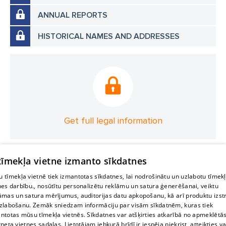
ANNUAL REPORTS
HISTORICAL NAMES AND ADDRESSES
Get full legal information
 tīmekļa vietne izmanto sīkdatnes
 tīmekļa vietnē tiek izmantotas sīkdatnes, lai nodrošinātu un uzlabotu tīmek
nes darbību., nosūtītu personalizētu reklāmu un satura ģenerēšanai, veiktu
āmas un satura mērījumus, auditorijas datu apkopošanu, kā arī produktu izst
zlabošanu. Zemāk sniedzam informāciju par visām sīkdatnēm, kuras tiek
ntotas mūsu tīmekļa vietnēs. Sīkdatnes var atšķirties atkarībā no apmeklētā
rneta vietnes sadaļas. Lietotājam jebkurā brīdī ir iespēja piekrist, atteikties va