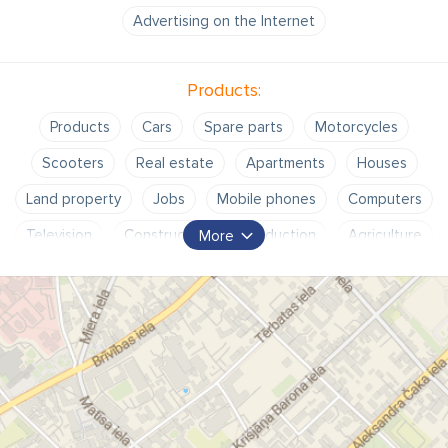
Advertising on the Internet
Products:
Products
Cars
Spare parts
Motorcycles
Scooters
Real estate
Apartments
Houses
Land property
Jobs
Mobile phones
Computers
Television
Construction
Production
Agriculture
More
Furniture
Antiques
Furniture for children
Strollers
Toys
Clothes
Jewelry
Dogs
Cats
Dating
Where to go