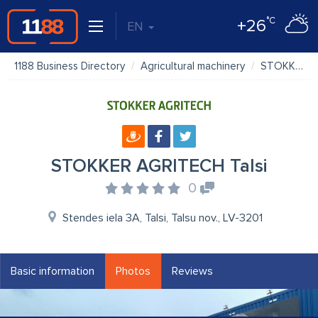
°C
+26
EN
1188 Business Directory
Agricultural machinery
STOKKER AGRITECH Talsi
STOKKER AGRITECH Talsi
0
Stendes iela 3A, Talsi, Talsu nov., LV-3201
Basic information
Photos
Reviews