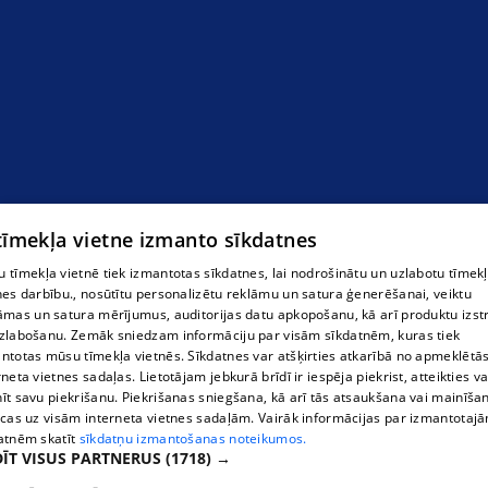
 tīmekļa vietne izmanto sīkdatnes
 tīmekļa vietnē tiek izmantotas sīkdatnes, lai nodrošinātu un uzlabotu tīmek
nes darbību., nosūtītu personalizētu reklāmu un satura ģenerēšanai, veiktu
āmas un satura mērījumus, auditorijas datu apkopošanu, kā arī produktu izst
zlabošanu. Zemāk sniedzam informāciju par visām sīkdatnēm, kuras tiek
ntotas mūsu tīmekļa vietnēs. Sīkdatnes var atšķirties atkarībā no apmeklētā
rneta vietnes sadaļas. Lietotājam jebkurā brīdī ir iespēja piekrist, atteikties va
īt savu piekrišanu. Piekrišanas sniegšana, kā arī tās atsaukšana vai mainīša
ecas uz visām interneta vietnes sadaļām. Vairāk informācijas par izmantotaj
atnēm skatīt
sīkdatņu izmantošanas noteikumos.
ĪT VISUS PARTNERUS
(1718) →