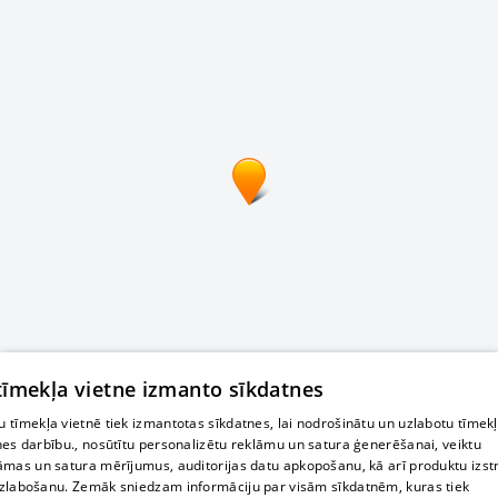
 tīmekļa vietne izmanto sīkdatnes
 tīmekļa vietnē tiek izmantotas sīkdatnes, lai nodrošinātu un uzlabotu tīmek
nes darbību., nosūtītu personalizētu reklāmu un satura ģenerēšanai, veiktu
āmas un satura mērījumus, auditorijas datu apkopošanu, kā arī produktu izst
zlabošanu. Zemāk sniedzam informāciju par visām sīkdatnēm, kuras tiek