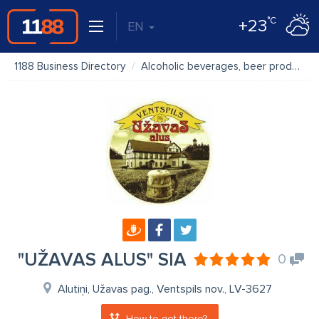
°C
+23
EN
1188 Business Directory
Alcoholic beverages, beer production
"UŽAVAS ALUS" SIA
0
Alutiņi, Užavas pag., Ventspils nov., LV-3627
How to get there?