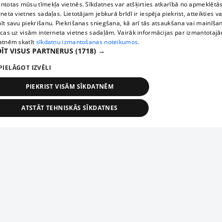
ntotas mūsu tīmekļa vietnēs. Sīkdatnes var atšķirties atkarībā no apmeklētā
rneta vietnes sadaļas. Lietotājam jebkurā brīdī ir iespēja piekrist, atteikties va
īt savu piekrišanu. Piekrišanas sniegšana, kā arī tās atsaukšana vai mainīša
ecas uz visām interneta vietnes sadaļām. Vairāk informācijas par izmantotaj
atnēm skatīt
sīkdatņu izmantošanas noteikumos.
ĪT VISUS PARTNERUS
(1718) →
PIELĀGOT IZVĒLI
PIEKRIST VISĀM SĪKDATNĒM
ATSTĀT TEHNISKĀS SĪKDATNES
TEHNISKĀS/OBLIGĀTĀS
STATISTIKAS
MĒRĶĒŠANA
FUNKCIONĀLĀS
NEKLASIFICĒTĀS
ehniskās/obligātās
Statistikas
Mērķēšana
Funkcionālās
Neklasificēt
niskās/obligātās sīkdatnes nepieciešamas, lai lietotājs varētu brīvi apmeklēt un pārlūk
Add your company
ekļa vietni un izmantot tās piedāvātās iespējas. Bez šīm sīkdatnēm tīmekļa vietne neva