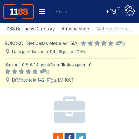
°C
+19
EN
1188 Business Directory
Antique shop
"Antique Empire" SIA
ROKOKO, "Betibellas Mēbeles" SIA
0
Daugavgrīvas iela 114, Rīga, LV-1055
"Antonija" SIA "Klasiskās mākslas galerija"
0
Brīvības iela 142, Rīga, LV-1001