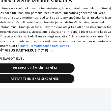
 tīmekļa vietne izmanto sīkdatnes
 tīmekļa vietnē tiek izmantotas sīkdatnes, lai nodrošinātu un uzlabotu tīmek
nes darbību., nosūtītu personalizētu reklāmu un satura ģenerēšanai, veiktu
āmas un satura mērījumus, auditorijas datu apkopošanu, kā arī produktu izst
zlabošanu. Zemāk sniedzam informāciju par visām sīkdatnēm, kuras tiek
ntotas mūsu tīmekļa vietnēs. Sīkdatnes var atšķirties atkarībā no apmeklētā
rneta vietnes sadaļas. Lietotājam jebkurā brīdī ir iespēja piekrist, atteikties va
īt savu piekrišanu. Piekrišanas sniegšana, kā arī tās atsaukšana vai mainīša
ecas uz visām interneta vietnes sadaļām. Vairāk informācijas par izmantotaj
atnēm skatīt
sīkdatņu izmantošanas noteikumos.
ĪT VISUS PARTNERUS
(1718) →
PIELĀGOT IZVĒLI
PIEKRIST VISĀM SĪKDATNĒM
ATSTĀT TEHNISKĀS SĪKDATNES
TEHNISKĀS/OBLIGĀTĀS
STATISTIKAS
MĒRĶĒŠANA
FUNKCIONĀLĀS
NEKLASIFICĒTĀS