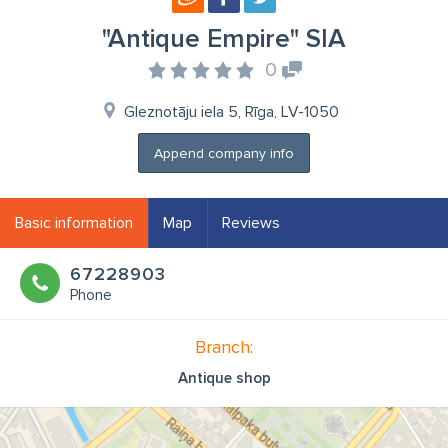
"Antique Empire" SIA
0
Gleznotāju iela 5, Rīga, LV-1050
Append company info
Basic information
Map
Reviews
67228903
Phone
Branch:
Antique shop