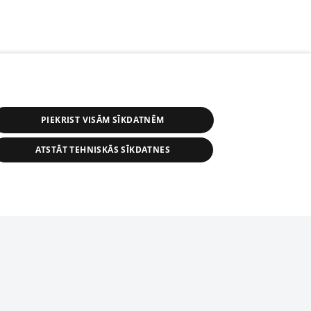
PIEKRIST VISĀM SĪKDATNĒM
ATSTĀT TEHNISKĀS SĪKDATNES
r distribution of 1188 database, its
nformation contained in the database, or
tion in any form is strictly prohibited.
tīmekļa vietne nevarēs pilnvērtīgi darboties un sniegt