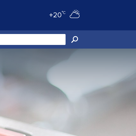
°C
+20