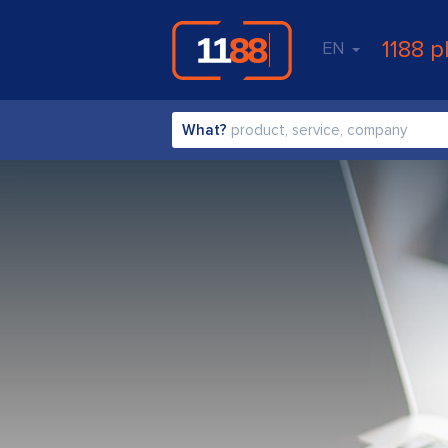
1188 p
EN
What?