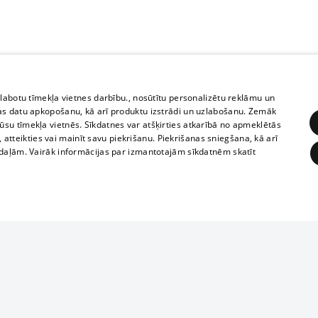
zlabotu tīmekļa vietnes darbību., nosūtītu personalizētu reklāmu un
as datu apkopošanu, kā arī produktu izstrādi un uzlabošanu. Zemāk
su tīmekļa vietnēs. Sīkdatnes var atšķirties atkarībā no apmeklētās
, atteikties vai mainīt savu piekrišanu. Piekrišanas sniegšana, kā arī
adaļām. Vairāk informācijas par izmantotajām sīkdatnēm skatīt
ĒRĶĒŠANA
FUNKCIONĀLĀS
NEKLASIFICĒTĀS
Reproduction, o
obligātās
Statistikas
Mērķēšana
Funkcionālās
Neklasificētās
parts or the i
parts of informa
eklēt un pārlūkot tīmekļa vietni un izmantot tās piedāvātās iespējas. Bez šīm sīkdatnēm 