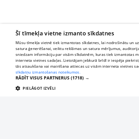
Šī tīmekļa vietne izmanto sīkdatnes
Mūsu tīmekļa vietnē tiek izmantotas sīkdatnes, lai nodrošinātu un u
satura ģenerēšanai, veiktu reklāmas un satura mērījumus, auditorij
sniedzam informāciju par visām sīkdatnēm, kuras tiek izmantotas mū
interneta vietnes sadaļas. Lietotājam jebkurā brīdī ir iespēja piekrist
tās atsaukšana vai mainīšana attiecas uz visām interneta vietnes s
sīkdatņu izmantošanas noteikumos.
RĀDĪT VISUS PARTNERUS
(1718) →
PIELĀGOT IZVĒLI
TEHNISKĀS/OBLIGĀTĀS
STATISTIKAS
M
Tehniskās/
Tehniskās/obligātās sīkdatnes nepieciešamas, lai lietotājs varētu brīvi apm