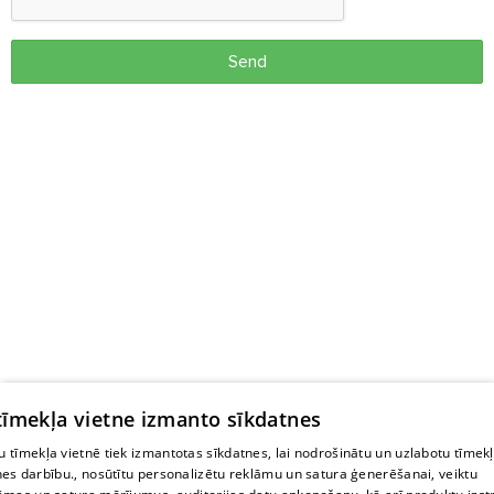
Send
 tīmekļa vietne izmanto sīkdatnes
 tīmekļa vietnē tiek izmantotas sīkdatnes, lai nodrošinātu un uzlabotu tīmek
nes darbību., nosūtītu personalizētu reklāmu un satura ģenerēšanai, veiktu