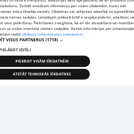
āmas un satura mērījumus, auditorijas datu apkopošanu, kā arī produktu izst
zlabošanu. Zemāk sniedzam informāciju par visām sīkdatnēm, kuras tiek
ntotas mūsu tīmekļa vietnēs. Sīkdatnes var atšķirties atkarībā no apmeklētā
rneta vietnes sadaļas. Lietotājam jebkurā brīdī ir iespēja piekrist, atteikties va
īt savu piekrišanu. Piekrišanas sniegšana, kā arī tās atsaukšana vai mainīša
ecas uz visām interneta vietnes sadaļām. Vairāk informācijas par izmantotaj
atnēm skatīt
sīkdatņu izmantošanas noteikumos.
ĪT VISUS PARTNERUS
(1718) →
PIELĀGOT IZVĒLI
PIEKRIST VISĀM SĪKDATNĒM
ATSTĀT TEHNISKĀS SĪKDATNES
TEHNISKĀS/OBLIGĀTĀS
STATISTIKAS
MĒRĶĒŠANA
FUNKCIONĀLĀS
NEKLASIFICĒTĀS
ehniskās/obligātās
Statistikas
Mērķēšana
Funkcionālās
Neklasificēt