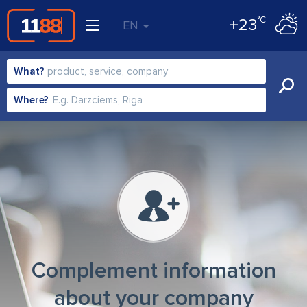
°C
+23
EN
What?
Where?
Complement information
about your company