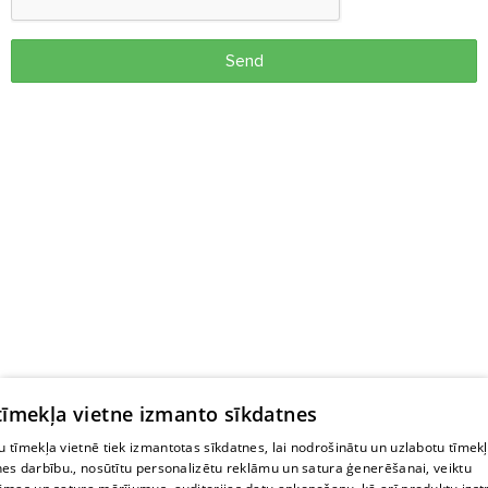
Send
 tīmekļa vietne izmanto sīkdatnes
 tīmekļa vietnē tiek izmantotas sīkdatnes, lai nodrošinātu un uzlabotu tīmek
nes darbību., nosūtītu personalizētu reklāmu un satura ģenerēšanai, veiktu