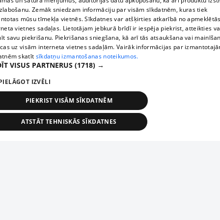
āmas un satura mērījumus, auditorijas datu apkopošanu, kā arī produktu izst
zlabošanu. Zemāk sniedzam informāciju par visām sīkdatnēm, kuras tiek
ntotas mūsu tīmekļa vietnēs. Sīkdatnes var atšķirties atkarībā no apmeklētā
rneta vietnes sadaļas. Lietotājam jebkurā brīdī ir iespēja piekrist, atteikties va
īt savu piekrišanu. Piekrišanas sniegšana, kā arī tās atsaukšana vai mainīša
ecas uz visām interneta vietnes sadaļām. Vairāk informācijas par izmantotaj
atnēm skatīt
sīkdatņu izmantošanas noteikumos.
ĪT VISUS PARTNERUS
(1718) →
PIELĀGOT IZVĒLI
PIEKRIST VISĀM SĪKDATNĒM
ATSTĀT TEHNISKĀS SĪKDATNES
TEHNISKĀS/OBLIGĀTĀS
STATISTIKAS
MĒRĶĒŠANA
FUNKCIONĀLĀS
NEKLASIFICĒTĀS
ehniskās/obligātās
Statistikas
Mērķēšana
Funkcionālās
Neklasificēt