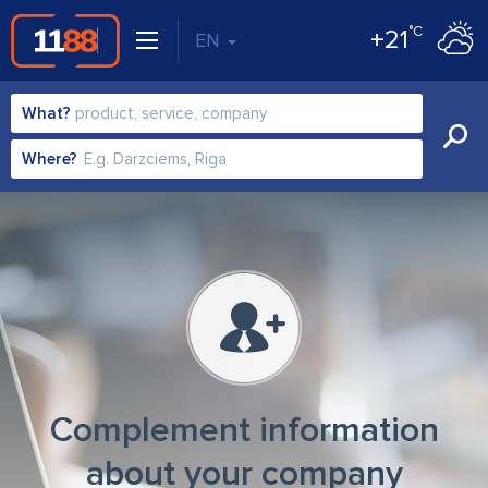
°C
+21
EN
What?
Where?
Complement information
about your company