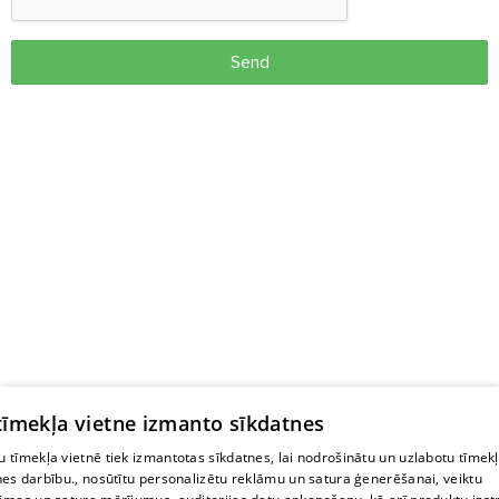
Send
 tīmekļa vietne izmanto sīkdatnes
 tīmekļa vietnē tiek izmantotas sīkdatnes, lai nodrošinātu un uzlabotu tīmek
nes darbību., nosūtītu personalizētu reklāmu un satura ģenerēšanai, veiktu