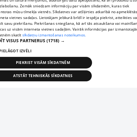
āmas un satura mērījumus, auditorijas datu apkopošanu, kā arī produktu izst
zlabošanu. Zemāk sniedzam informāciju par visām sīkdatnēm, kuras tiek
ntotas mūsu tīmekļa vietnēs. Sīkdatnes var atšķirties atkarībā no apmeklētā
rneta vietnes sadaļas. Lietotājam jebkurā brīdī ir iespēja piekrist, atteikties va
īt savu piekrišanu. Piekrišanas sniegšana, kā arī tās atsaukšana vai mainīša
ecas uz visām interneta vietnes sadaļām. Vairāk informācijas par izmantotaj
atnēm skatīt
sīkdatņu izmantošanas noteikumos.
ĪT VISUS PARTNERUS
(1718) →
PIELĀGOT IZVĒLI
PIEKRIST VISĀM SĪKDATNĒM
ATSTĀT TEHNISKĀS SĪKDATNES
TEHNISKĀS/OBLIGĀTĀS
STATISTIKAS
MĒRĶĒŠANA
FUNKCIONĀLĀS
NEKLASIFICĒTĀS
ehniskās/obligātās
Statistikas
Mērķēšana
Funkcionālās
Neklasificēt