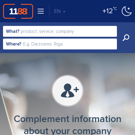
°C
+12
EN
What?
Where?
Complement information
about your company