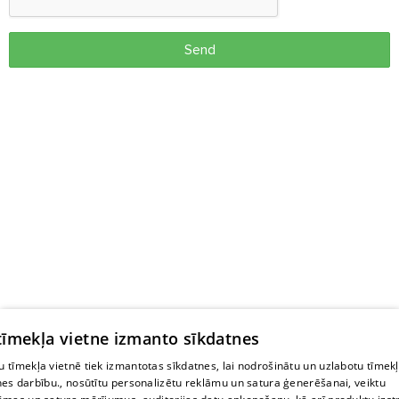
Send
 tīmekļa vietne izmanto sīkdatnes
 tīmekļa vietnē tiek izmantotas sīkdatnes, lai nodrošinātu un uzlabotu tīmek
nes darbību., nosūtītu personalizētu reklāmu un satura ģenerēšanai, veiktu