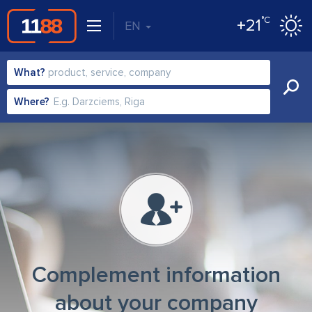
°C
+21
EN
What?
Where?
Complement information
about your company