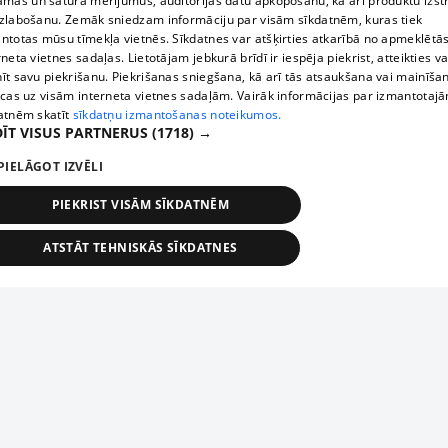
āmas un satura mērījumus, auditorijas datu apkopošanu, kā arī produktu izst
zlabošanu. Zemāk sniedzam informāciju par visām sīkdatnēm, kuras tiek
ntotas mūsu tīmekļa vietnēs. Sīkdatnes var atšķirties atkarībā no apmeklētā
rneta vietnes sadaļas. Lietotājam jebkurā brīdī ir iespēja piekrist, atteikties va
īt savu piekrišanu. Piekrišanas sniegšana, kā arī tās atsaukšana vai mainīša
ecas uz visām interneta vietnes sadaļām. Vairāk informācijas par izmantotaj
atnēm skatīt
sīkdatņu izmantošanas noteikumos.
ĪT VISUS PARTNERUS
(1718) →
PIELĀGOT IZVĒLI
PIEKRIST VISĀM SĪKDATNĒM
ATSTĀT TEHNISKĀS SĪKDATNES
TEHNISKĀS/OBLIGĀTĀS
STATISTIKAS
MĒRĶĒŠANA
FUNKCIONĀLĀS
NEKLASIFICĒTĀS
ehniskās/obligātās
Statistikas
Mērķēšana
Funkcionālās
Neklasificēt