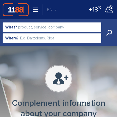
°C
+18
EN
What?
Where?
Complement information
about your company