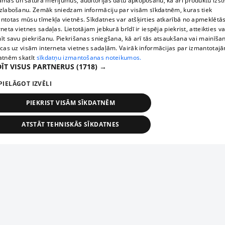
āmas un satura mērījumus, auditorijas datu apkopošanu, kā arī produktu izst
zlabošanu. Zemāk sniedzam informāciju par visām sīkdatnēm, kuras tiek
ntotas mūsu tīmekļa vietnēs. Sīkdatnes var atšķirties atkarībā no apmeklētā
rneta vietnes sadaļas. Lietotājam jebkurā brīdī ir iespēja piekrist, atteikties va
īt savu piekrišanu. Piekrišanas sniegšana, kā arī tās atsaukšana vai mainīša
ecas uz visām interneta vietnes sadaļām. Vairāk informācijas par izmantotaj
atnēm skatīt
sīkdatņu izmantošanas noteikumos.
ĪT VISUS PARTNERUS
(1718) →
PIELĀGOT IZVĒLI
PIEKRIST VISĀM SĪKDATNĒM
ATSTĀT TEHNISKĀS SĪKDATNES
TEHNISKĀS/OBLIGĀTĀS
STATISTIKAS
MĒRĶĒŠANA
FUNKCIONĀLĀS
NEKLASIFICĒTĀS
ehniskās/obligātās
Statistikas
Mērķēšana
Funkcionālās
Neklasificēt