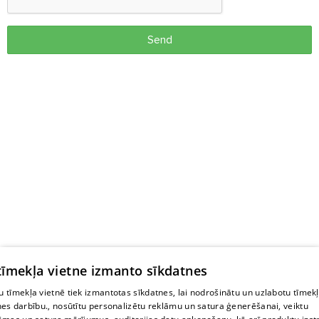
Send
 tīmekļa vietne izmanto sīkdatnes
 tīmekļa vietnē tiek izmantotas sīkdatnes, lai nodrošinātu un uzlabotu tīmek
nes darbību., nosūtītu personalizētu reklāmu un satura ģenerēšanai, veiktu