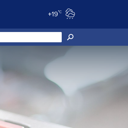
°C
+19