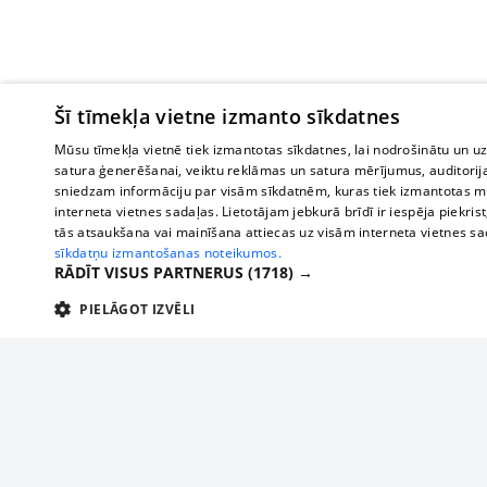
Šī tīmekļa vietne izmanto sīkdatnes
Mūsu tīmekļa vietnē tiek izmantotas sīkdatnes, lai nodrošinātu un u
satura ģenerēšanai, veiktu reklāmas un satura mērījumus, auditorij
sniedzam informāciju par visām sīkdatnēm, kuras tiek izmantotas mū
interneta vietnes sadaļas. Lietotājam jebkurā brīdī ir iespēja piekrist
tās atsaukšana vai mainīšana attiecas uz visām interneta vietnes s
sīkdatņu izmantošanas noteikumos.
RĀDĪT VISUS PARTNERUS
(1718) →
PIELĀGOT IZVĒLI
TEHNISKĀS/OBLIGĀTĀS
STATISTIKAS
M
Tehniskās/
Tehniskās/obligātās sīkdatnes nepieciešamas, lai lietotājs varētu brīvi apm