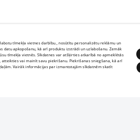
zlabotu tīmekļa vietnes darbību., nosūtītu personalizētu reklāmu un
as datu apkopošanu, kā arī produktu izstrādi un uzlabošanu. Zemāk
su tīmekļa vietnēs. Sīkdatnes var atšķirties atkarībā no apmeklētās
, atteikties vai mainīt savu piekrišanu. Piekrišanas sniegšana, kā arī
adaļām. Vairāk informācijas par izmantotajām sīkdatnēm skatīt
ĒRĶĒŠANA
FUNKCIONĀLĀS
NEKLASIFICĒTĀS
Reproduction, o
obligātās
Statistikas
Mērķēšana
Funkcionālās
Neklasificētās
parts or the i
parts of informa
eklēt un pārlūkot tīmekļa vietni un izmantot tās piedāvātās iespējas. Bez šīm sīkdatnēm 