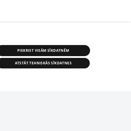
PIEKRIST VISĀM SĪKDATNĒM
ATSTĀT TEHNISKĀS SĪKDATNES
r distribution of 1188 database, its
nformation contained in the database, or
tion in any form is strictly prohibited.
tīmekļa vietne nevarēs pilnvērtīgi darboties un sniegt