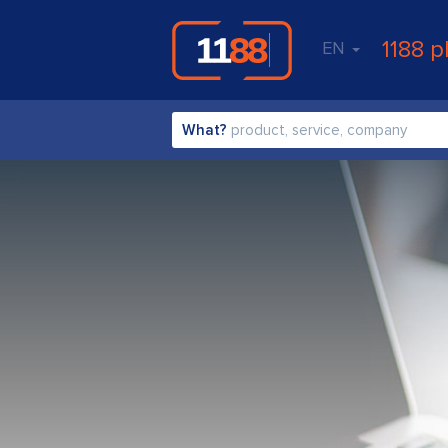
1188 p
EN
What?