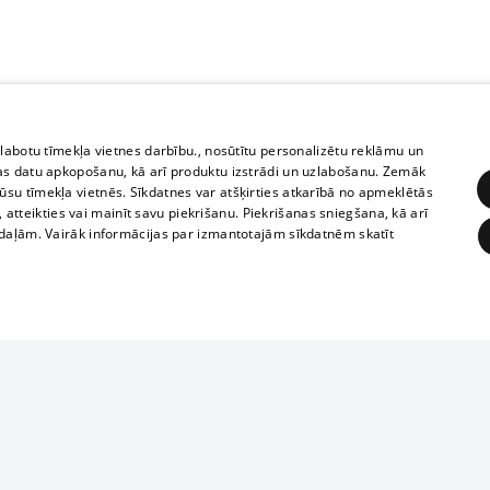
zlabotu tīmekļa vietnes darbību., nosūtītu personalizētu reklāmu un
as datu apkopošanu, kā arī produktu izstrādi un uzlabošanu. Zemāk
su tīmekļa vietnēs. Sīkdatnes var atšķirties atkarībā no apmeklētās
, atteikties vai mainīt savu piekrišanu. Piekrišanas sniegšana, kā arī
adaļām. Vairāk informācijas par izmantotajām sīkdatnēm skatīt
ĒRĶĒŠANA
FUNKCIONĀLĀS
NEKLASIFICĒTĀS
Reproduction, o
obligātās
Statistikas
Mērķēšana
Funkcionālās
Neklasificētās
parts or the i
parts of informa
eklēt un pārlūkot tīmekļa vietni un izmantot tās piedāvātās iespējas. Bez šīm sīkdatnēm 