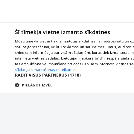
Šī tīmekļa vietne izmanto sīkdatnes
Mūsu tīmekļa vietnē tiek izmantotas sīkdatnes, lai nodrošinātu un u
satura ģenerēšanai, veiktu reklāmas un satura mērījumus, auditorij
sniedzam informāciju par visām sīkdatnēm, kuras tiek izmantotas mū
interneta vietnes sadaļas. Lietotājam jebkurā brīdī ir iespēja piekrist
tās atsaukšana vai mainīšana attiecas uz visām interneta vietnes s
sīkdatņu izmantošanas noteikumos.
RĀDĪT VISUS PARTNERUS
(1718) →
PIELĀGOT IZVĒLI
TEHNISKĀS/OBLIGĀTĀS
STATISTIKAS
M
Tehniskās/
Tehniskās/obligātās sīkdatnes nepieciešamas, lai lietotājs varētu brīvi apm