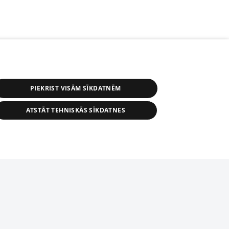
PIEKRIST VISĀM SĪKDATNĒM
ATSTĀT TEHNISKĀS SĪKDATNES
r distribution of 1188 database, its
nformation contained in the database, or
tion in any form is strictly prohibited.
tīmekļa vietne nevarēs pilnvērtīgi darboties un sniegt