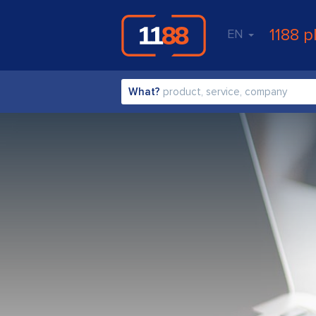
1188 p
EN
What?