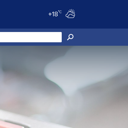
°C
+18