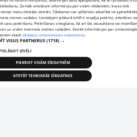
āmas un satura mērījumus, auditorijas datu apkopošanu, kā arī produktu izst
zlabošanu. Zemāk sniedzam informāciju par visām sīkdatnēm, kuras tiek
ntotas mūsu tīmekļa vietnēs. Sīkdatnes var atšķirties atkarībā no apmeklētā
rneta vietnes sadaļas. Lietotājam jebkurā brīdī ir iespēja piekrist, atteikties va
īt savu piekrišanu. Piekrišanas sniegšana, kā arī tās atsaukšana vai mainīša
ecas uz visām interneta vietnes sadaļām. Vairāk informācijas par izmantotaj
atnēm skatīt
sīkdatņu izmantošanas noteikumos.
ĪT VISUS PARTNERUS
(1718) →
PIELĀGOT IZVĒLI
PIEKRIST VISĀM SĪKDATNĒM
ATSTĀT TEHNISKĀS SĪKDATNES
TEHNISKĀS/OBLIGĀTĀS
STATISTIKAS
MĒRĶĒŠANA
FUNKCIONĀLĀS
NEKLASIFICĒTĀS
ehniskās/obligātās
Statistikas
Mērķēšana
Funkcionālās
Neklasificēt