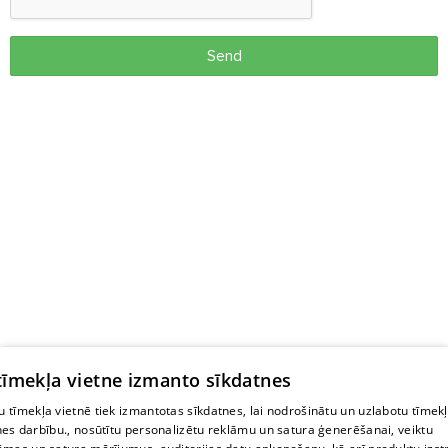
Send
 tīmekļa vietne izmanto sīkdatnes
 tīmekļa vietnē tiek izmantotas sīkdatnes, lai nodrošinātu un uzlabotu tīmek
nes darbību., nosūtītu personalizētu reklāmu un satura ģenerēšanai, veiktu