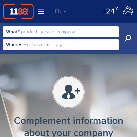
°C
+24
EN
What?
Where?
Complement information
about your company