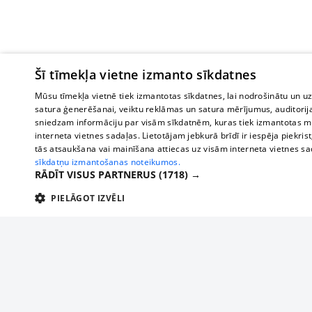
Šī tīmekļa vietne izmanto sīkdatnes
Mūsu tīmekļa vietnē tiek izmantotas sīkdatnes, lai nodrošinātu un u
satura ģenerēšanai, veiktu reklāmas un satura mērījumus, auditorij
sniedzam informāciju par visām sīkdatnēm, kuras tiek izmantotas mū
interneta vietnes sadaļas. Lietotājam jebkurā brīdī ir iespēja piekrist
tās atsaukšana vai mainīšana attiecas uz visām interneta vietnes s
sīkdatņu izmantošanas noteikumos.
RĀDĪT VISUS PARTNERUS
(1718) →
PIELĀGOT IZVĒLI
TEHNISKĀS/OBLIGĀTĀS
STATISTIKAS
M
Tehniskās/
Tehniskās/obligātās sīkdatnes nepieciešamas, lai lietotājs varētu brīvi apm