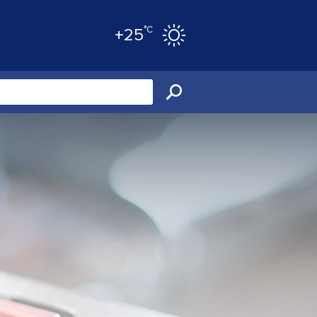
°C
+25