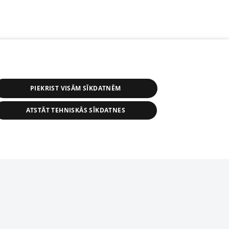
PIEKRIST VISĀM SĪKDATNĒM
ATSTĀT TEHNISKĀS SĪKDATNES
r distribution of 1188 database, its
nformation contained in the database, or
tion in any form is strictly prohibited.
tīmekļa vietne nevarēs pilnvērtīgi darboties un sniegt