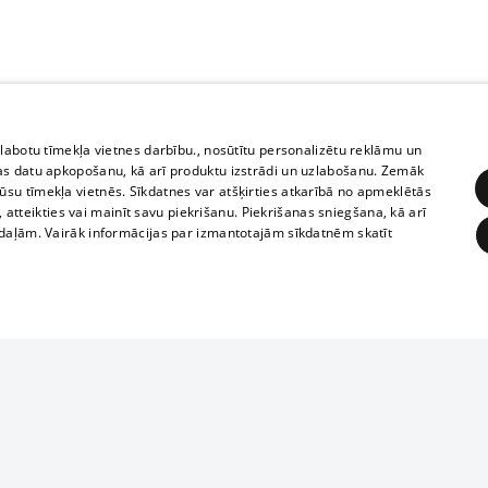
zlabotu tīmekļa vietnes darbību., nosūtītu personalizētu reklāmu un
as datu apkopošanu, kā arī produktu izstrādi un uzlabošanu. Zemāk
su tīmekļa vietnēs. Sīkdatnes var atšķirties atkarībā no apmeklētās
, atteikties vai mainīt savu piekrišanu. Piekrišanas sniegšana, kā arī
adaļām. Vairāk informācijas par izmantotajām sīkdatnēm skatīt
ĒRĶĒŠANA
FUNKCIONĀLĀS
NEKLASIFICĒTĀS
Reproduction, o
obligātās
Statistikas
Mērķēšana
Funkcionālās
Neklasificētās
parts or the i
parts of informa
eklēt un pārlūkot tīmekļa vietni un izmantot tās piedāvātās iespējas. Bez šīm sīkdatnēm 