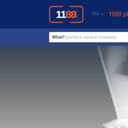
1188 p
EN
What?