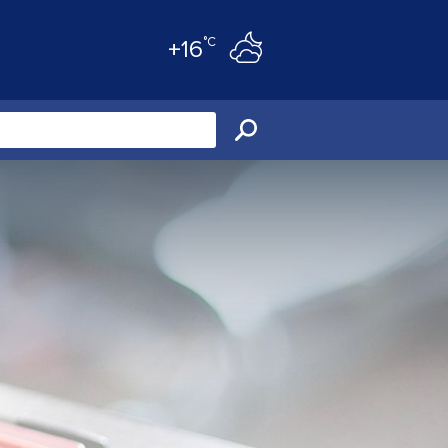
°C
+16