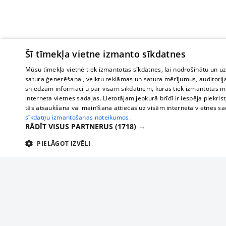
Šī tīmekļa vietne izmanto sīkdatnes
Mūsu tīmekļa vietnē tiek izmantotas sīkdatnes, lai nodrošinātu un u
satura ģenerēšanai, veiktu reklāmas un satura mērījumus, auditorij
sniedzam informāciju par visām sīkdatnēm, kuras tiek izmantotas mū
interneta vietnes sadaļas. Lietotājam jebkurā brīdī ir iespēja piekrist
tās atsaukšana vai mainīšana attiecas uz visām interneta vietnes s
sīkdatņu izmantošanas noteikumos.
RĀDĪT VISUS PARTNERUS
(1718) →
PIELĀGOT IZVĒLI
TEHNISKĀS/OBLIGĀTĀS
STATISTIKAS
M
Tehniskās/
Tehniskās/obligātās sīkdatnes nepieciešamas, lai lietotājs varētu brīvi apm