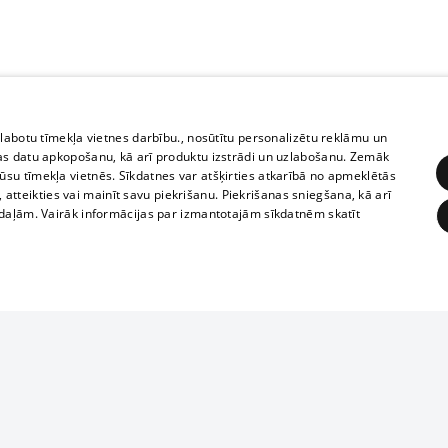
zlabotu tīmekļa vietnes darbību., nosūtītu personalizētu reklāmu un
as datu apkopošanu, kā arī produktu izstrādi un uzlabošanu. Zemāk
su tīmekļa vietnēs. Sīkdatnes var atšķirties atkarībā no apmeklētās
, atteikties vai mainīt savu piekrišanu. Piekrišanas sniegšana, kā arī
adaļām. Vairāk informācijas par izmantotajām sīkdatnēm skatīt
ĒRĶĒŠANA
FUNKCIONĀLĀS
NEKLASIFICĒTĀS
Reproduction, o
obligātās
Statistikas
Mērķēšana
Funkcionālās
Neklasificētās
parts or the i
parts of informa
eklēt un pārlūkot tīmekļa vietni un izmantot tās piedāvātās iespējas. Bez šīm sīkdatnēm 