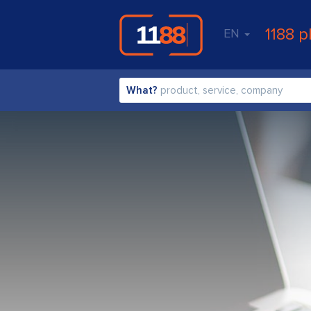
1188 p
EN
What?