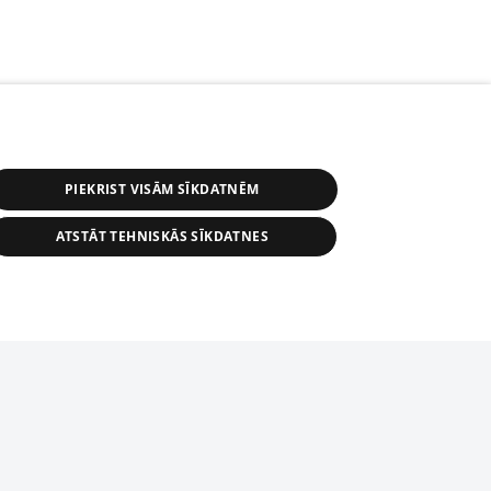
PIEKRIST VISĀM SĪKDATNĒM
ATSTĀT TEHNISKĀS SĪKDATNES
r distribution of 1188 database, its
nformation contained in the database, or
tion in any form is strictly prohibited.
tīmekļa vietne nevarēs pilnvērtīgi darboties un sniegt