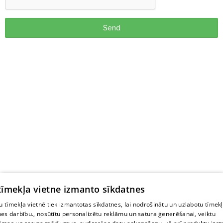
Send
 tīmekļa vietne izmanto sīkdatnes
 tīmekļa vietnē tiek izmantotas sīkdatnes, lai nodrošinātu un uzlabotu tīmek
nes darbību., nosūtītu personalizētu reklāmu un satura ģenerēšanai, veiktu