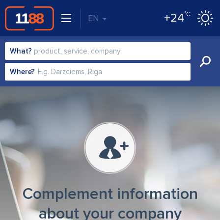
°C
+24
EN
What?
Where?
Complement information
about your company