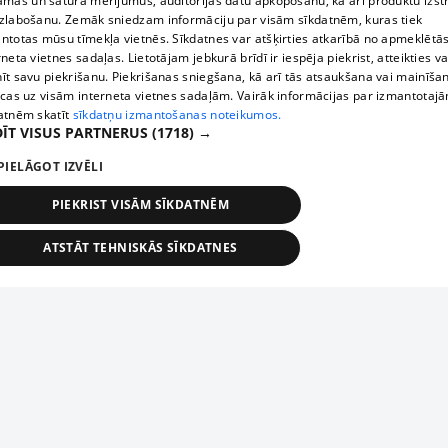
āmas un satura mērījumus, auditorijas datu apkopošanu, kā arī produktu izst
zlabošanu. Zemāk sniedzam informāciju par visām sīkdatnēm, kuras tiek
ntotas mūsu tīmekļa vietnēs. Sīkdatnes var atšķirties atkarībā no apmeklētā
rneta vietnes sadaļas. Lietotājam jebkurā brīdī ir iespēja piekrist, atteikties va
īt savu piekrišanu. Piekrišanas sniegšana, kā arī tās atsaukšana vai mainīša
ecas uz visām interneta vietnes sadaļām. Vairāk informācijas par izmantotaj
atnēm skatīt
sīkdatņu izmantošanas noteikumos.
ĪT VISUS PARTNERUS
(1718) →
PIELĀGOT IZVĒLI
PIEKRIST VISĀM SĪKDATNĒM
ATSTĀT TEHNISKĀS SĪKDATNES
TEHNISKĀS/OBLIGĀTĀS
STATISTIKAS
MĒRĶĒŠANA
FUNKCIONĀLĀS
NEKLASIFICĒTĀS
ehniskās/obligātās
Statistikas
Mērķēšana
Funkcionālās
Neklasificēt