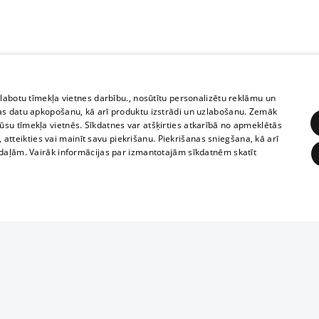
zlabotu tīmekļa vietnes darbību., nosūtītu personalizētu reklāmu un
as datu apkopošanu, kā arī produktu izstrādi un uzlabošanu. Zemāk
su tīmekļa vietnēs. Sīkdatnes var atšķirties atkarībā no apmeklētās
, atteikties vai mainīt savu piekrišanu. Piekrišanas sniegšana, kā arī
adaļām. Vairāk informācijas par izmantotajām sīkdatnēm skatīt
ĒRĶĒŠANA
FUNKCIONĀLĀS
NEKLASIFICĒTĀS
Reproduction, o
obligātās
Statistikas
Mērķēšana
Funkcionālās
Neklasificētās
parts or the i
parts of informa
eklēt un pārlūkot tīmekļa vietni un izmantot tās piedāvātās iespējas. Bez šīm sīkdatnēm 