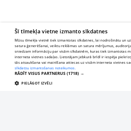
Šī tīmekļa vietne izmanto sīkdatnes
Mūsu tīmekļa vietnē tiek izmantotas sīkdatnes, lai nodrošinātu un u
satura ģenerēšanai, veiktu reklāmas un satura mērījumus, auditorij
sniedzam informāciju par visām sīkdatnēm, kuras tiek izmantotas mū
interneta vietnes sadaļas. Lietotājam jebkurā brīdī ir iespēja piekrist
tās atsaukšana vai mainīšana attiecas uz visām interneta vietnes s
sīkdatņu izmantošanas noteikumos.
RĀDĪT VISUS PARTNERUS
(1718) →
PIELĀGOT IZVĒLI
TEHNISKĀS/OBLIGĀTĀS
STATISTIKAS
M
Tehniskās/
Tehniskās/obligātās sīkdatnes nepieciešamas, lai lietotājs varētu brīvi apm