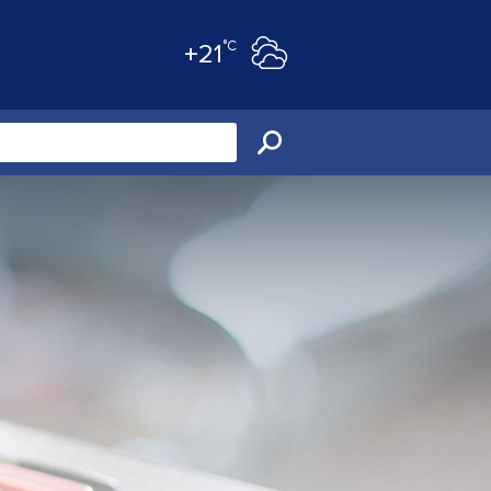
°C
+21