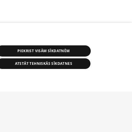
PIEKRIST VISĀM SĪKDATNĒM
ATSTĀT TEHNISKĀS SĪKDATNES
r distribution of 1188 database, its
nformation contained in the database, or
tion in any form is strictly prohibited.
tīmekļa vietne nevarēs pilnvērtīgi darboties un sniegt