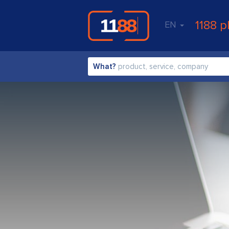
1188 p
EN
What?