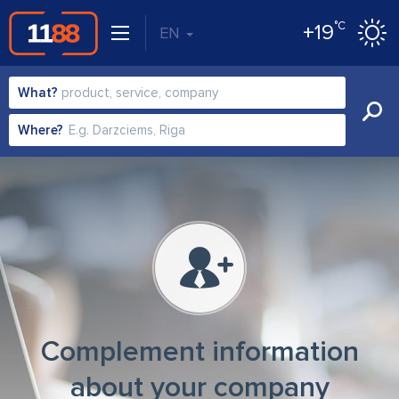
°C
+19
EN
What?
Where?
Complement information
about your company