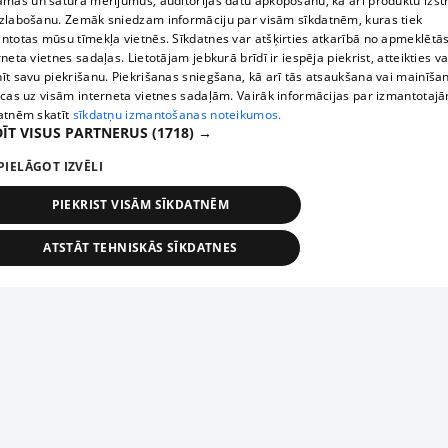
āmas un satura mērījumus, auditorijas datu apkopošanu, kā arī produktu izst
zlabošanu. Zemāk sniedzam informāciju par visām sīkdatnēm, kuras tiek
ntotas mūsu tīmekļa vietnēs. Sīkdatnes var atšķirties atkarībā no apmeklētā
rneta vietnes sadaļas. Lietotājam jebkurā brīdī ir iespēja piekrist, atteikties va
īt savu piekrišanu. Piekrišanas sniegšana, kā arī tās atsaukšana vai mainīša
ecas uz visām interneta vietnes sadaļām. Vairāk informācijas par izmantotaj
atnēm skatīt
sīkdatņu izmantošanas noteikumos.
ĪT VISUS PARTNERUS
(1718) →
PIELĀGOT IZVĒLI
PIEKRIST VISĀM SĪKDATNĒM
ATSTĀT TEHNISKĀS SĪKDATNES
TEHNISKĀS/OBLIGĀTĀS
STATISTIKAS
MĒRĶĒŠANA
FUNKCIONĀLĀS
NEKLASIFICĒTĀS
ehniskās/obligātās
Statistikas
Mērķēšana
Funkcionālās
Neklasificēt