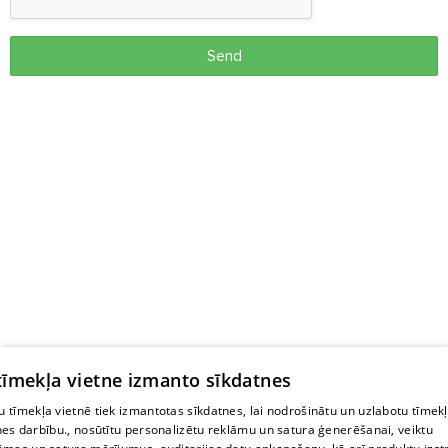
Send
 tīmekļa vietne izmanto sīkdatnes
 tīmekļa vietnē tiek izmantotas sīkdatnes, lai nodrošinātu un uzlabotu tīmek
nes darbību., nosūtītu personalizētu reklāmu un satura ģenerēšanai, veiktu