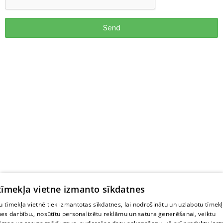
Send
 tīmekļa vietne izmanto sīkdatnes
 tīmekļa vietnē tiek izmantotas sīkdatnes, lai nodrošinātu un uzlabotu tīmek
nes darbību., nosūtītu personalizētu reklāmu un satura ģenerēšanai, veiktu