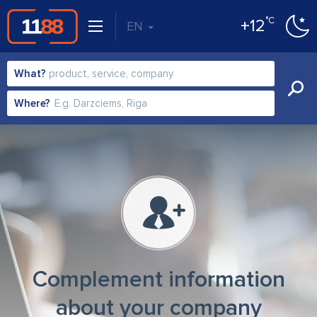
°C
+12
EN
What?
Where?
Complement information
about your company