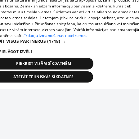
āmas un satura mērījumus, auditorijas datu apkopošanu, kā arī produktu izst
zlabošanu. Zemāk sniedzam informāciju par visām sīkdatnēm, kuras tiek
ntotas mūsu tīmekļa vietnēs. Sīkdatnes var atšķirties atkarībā no apmeklētā
rneta vietnes sadaļas. Lietotājam jebkurā brīdī ir iespēja piekrist, atteikties va
īt savu piekrišanu. Piekrišanas sniegšana, kā arī tās atsaukšana vai mainīša
ecas uz visām interneta vietnes sadaļām. Vairāk informācijas par izmantotaj
atnēm skatīt
sīkdatņu izmantošanas noteikumos.
ĪT VISUS PARTNERUS
(1718) →
PIELĀGOT IZVĒLI
PIEKRIST VISĀM SĪKDATNĒM
ATSTĀT TEHNISKĀS SĪKDATNES
TEHNISKĀS/OBLIGĀTĀS
STATISTIKAS
MĒRĶĒŠANA
FUNKCIONĀLĀS
NEKLASIFICĒTĀS
ehniskās/obligātās
Statistikas
Mērķēšana
Funkcionālās
Neklasificēt