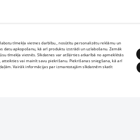
zlabotu tīmekļa vietnes darbību., nosūtītu personalizētu reklāmu un
as datu apkopošanu, kā arī produktu izstrādi un uzlabošanu. Zemāk
su tīmekļa vietnēs. Sīkdatnes var atšķirties atkarībā no apmeklētās
, atteikties vai mainīt savu piekrišanu. Piekrišanas sniegšana, kā arī
adaļām. Vairāk informācijas par izmantotajām sīkdatnēm skatīt
ĒRĶĒŠANA
FUNKCIONĀLĀS
NEKLASIFICĒTĀS
Reproduction, o
obligātās
Statistikas
Mērķēšana
Funkcionālās
Neklasificētās
parts or the i
parts of informa
eklēt un pārlūkot tīmekļa vietni un izmantot tās piedāvātās iespējas. Bez šīm sīkdatnēm 