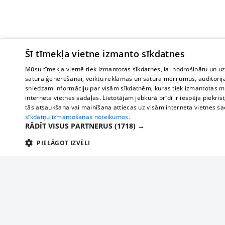
Šī tīmekļa vietne izmanto sīkdatnes
Mūsu tīmekļa vietnē tiek izmantotas sīkdatnes, lai nodrošinātu un u
satura ģenerēšanai, veiktu reklāmas un satura mērījumus, auditorij
sniedzam informāciju par visām sīkdatnēm, kuras tiek izmantotas mū
interneta vietnes sadaļas. Lietotājam jebkurā brīdī ir iespēja piekrist
tās atsaukšana vai mainīšana attiecas uz visām interneta vietnes s
sīkdatņu izmantošanas noteikumos.
RĀDĪT VISUS PARTNERUS
(1718) →
PIELĀGOT IZVĒLI
TEHNISKĀS/OBLIGĀTĀS
STATISTIKAS
M
Tehniskās/
Tehniskās/obligātās sīkdatnes nepieciešamas, lai lietotājs varētu brīvi apm