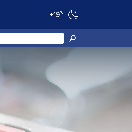
°C
+19