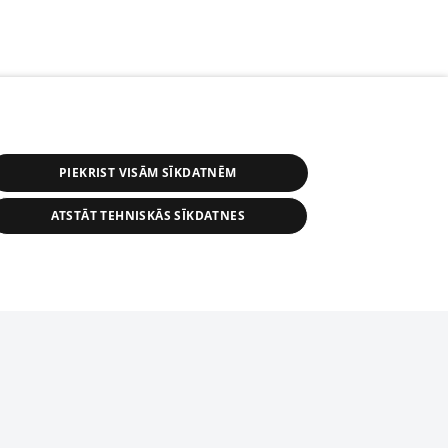
PIEKRIST VISĀM SĪKDATNĒM
ATSTĀT TEHNISKĀS SĪKDATNES
r distribution of 1188 database, its
nformation contained in the database, or
tion in any form is strictly prohibited.
tīmekļa vietne nevarēs pilnvērtīgi darboties un sniegt