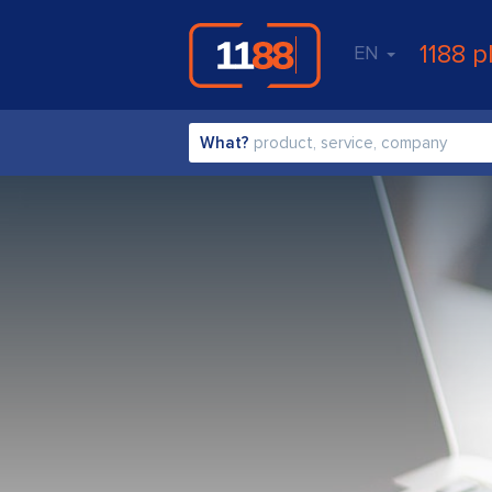
1188 p
EN
What?