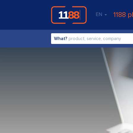
1188 p
EN
What?