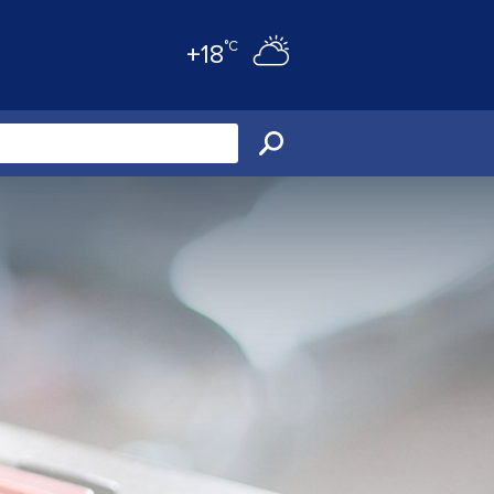
°C
+18