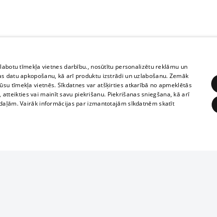
zlabotu tīmekļa vietnes darbību., nosūtītu personalizētu reklāmu un
as datu apkopošanu, kā arī produktu izstrādi un uzlabošanu. Zemāk
su tīmekļa vietnēs. Sīkdatnes var atšķirties atkarībā no apmeklētās
, atteikties vai mainīt savu piekrišanu. Piekrišanas sniegšana, kā arī
adaļām. Vairāk informācijas par izmantotajām sīkdatnēm skatīt
ĒRĶĒŠANA
FUNKCIONĀLĀS
NEKLASIFICĒTĀS
Reproduction, o
obligātās
Statistikas
Mērķēšana
Funkcionālās
Neklasificētās
parts or the i
parts of informa
eklēt un pārlūkot tīmekļa vietni un izmantot tās piedāvātās iespējas. Bez šīm sīkdatnēm 