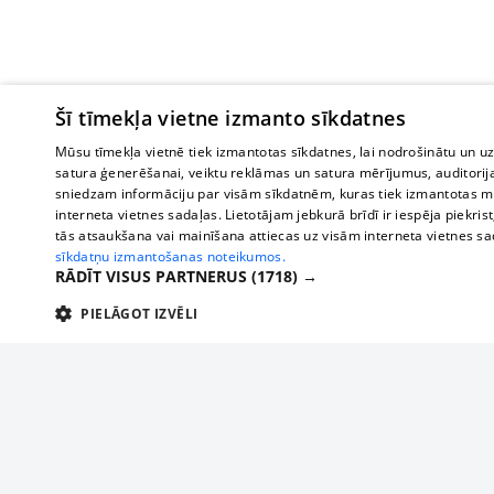
Šī tīmekļa vietne izmanto sīkdatnes
Mūsu tīmekļa vietnē tiek izmantotas sīkdatnes, lai nodrošinātu un u
satura ģenerēšanai, veiktu reklāmas un satura mērījumus, auditorij
sniedzam informāciju par visām sīkdatnēm, kuras tiek izmantotas mū
interneta vietnes sadaļas. Lietotājam jebkurā brīdī ir iespēja piekrist
tās atsaukšana vai mainīšana attiecas uz visām interneta vietnes s
sīkdatņu izmantošanas noteikumos.
RĀDĪT VISUS PARTNERUS
(1718) →
PIELĀGOT IZVĒLI
TEHNISKĀS/OBLIGĀTĀS
STATISTIKAS
M
Tehniskās/
Tehniskās/obligātās sīkdatnes nepieciešamas, lai lietotājs varētu brīvi apm