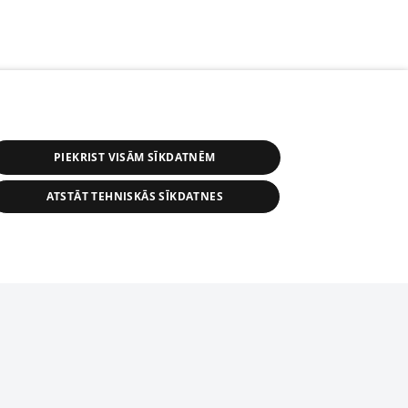
PIEKRIST VISĀM SĪKDATNĒM
ATSTĀT TEHNISKĀS SĪKDATNES
r distribution of 1188 database, its
nformation contained in the database, or
tion in any form is strictly prohibited.
tīmekļa vietne nevarēs pilnvērtīgi darboties un sniegt