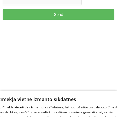
Send
 tīmekļa vietne izmanto sīkdatnes
 tīmekļa vietnē tiek izmantotas sīkdatnes, lai nodrošinātu un uzlabotu tīmek
nes darbību., nosūtītu personalizētu reklāmu un satura ģenerēšanai, veiktu