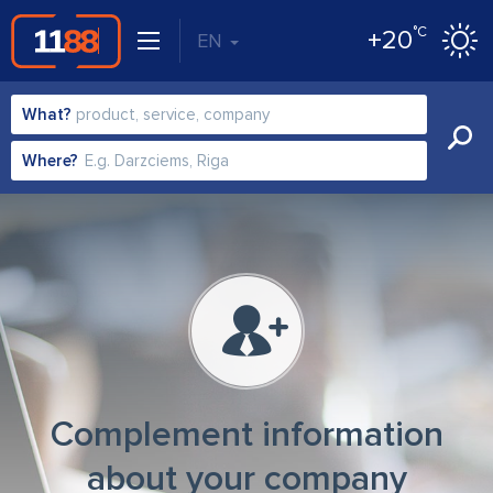
°C
+20
EN
What?
Where?
Complement information
about your company