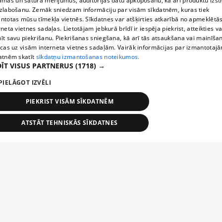
āmas un satura mērījumus, auditorijas datu apkopošanu, kā arī produktu izst
zlabošanu. Zemāk sniedzam informāciju par visām sīkdatnēm, kuras tiek
ntotas mūsu tīmekļa vietnēs. Sīkdatnes var atšķirties atkarībā no apmeklētā
rneta vietnes sadaļas. Lietotājam jebkurā brīdī ir iespēja piekrist, atteikties va
īt savu piekrišanu. Piekrišanas sniegšana, kā arī tās atsaukšana vai mainīša
ecas uz visām interneta vietnes sadaļām. Vairāk informācijas par izmantotaj
atnēm skatīt
sīkdatņu izmantošanas noteikumos.
ĪT VISUS PARTNERUS
(1718) →
PIELĀGOT IZVĒLI
PIEKRIST VISĀM SĪKDATNĒM
ATSTĀT TEHNISKĀS SĪKDATNES
TEHNISKĀS/OBLIGĀTĀS
STATISTIKAS
MĒRĶĒŠANA
FUNKCIONĀLĀS
NEKLASIFICĒTĀS
ehniskās/obligātās
Statistikas
Mērķēšana
Funkcionālās
Neklasificēt