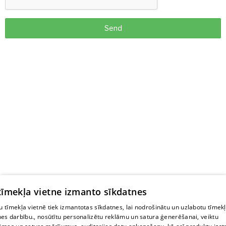
Send
 tīmekļa vietne izmanto sīkdatnes
 tīmekļa vietnē tiek izmantotas sīkdatnes, lai nodrošinātu un uzlabotu tīmek
nes darbību., nosūtītu personalizētu reklāmu un satura ģenerēšanai, veiktu