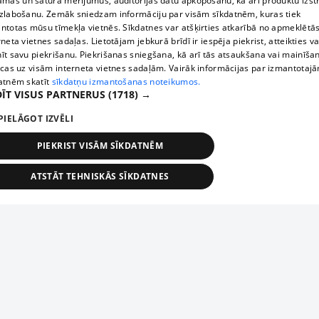
āmas un satura mērījumus, auditorijas datu apkopošanu, kā arī produktu izst
zlabošanu. Zemāk sniedzam informāciju par visām sīkdatnēm, kuras tiek
ntotas mūsu tīmekļa vietnēs. Sīkdatnes var atšķirties atkarībā no apmeklētā
rneta vietnes sadaļas. Lietotājam jebkurā brīdī ir iespēja piekrist, atteikties va
īt savu piekrišanu. Piekrišanas sniegšana, kā arī tās atsaukšana vai mainīša
ecas uz visām interneta vietnes sadaļām. Vairāk informācijas par izmantotaj
atnēm skatīt
sīkdatņu izmantošanas noteikumos.
ĪT VISUS PARTNERUS
(1718) →
PIELĀGOT IZVĒLI
PIEKRIST VISĀM SĪKDATNĒM
ATSTĀT TEHNISKĀS SĪKDATNES
TEHNISKĀS/OBLIGĀTĀS
STATISTIKAS
MĒRĶĒŠANA
FUNKCIONĀLĀS
NEKLASIFICĒTĀS
ehniskās/obligātās
Statistikas
Mērķēšana
Funkcionālās
Neklasificēt