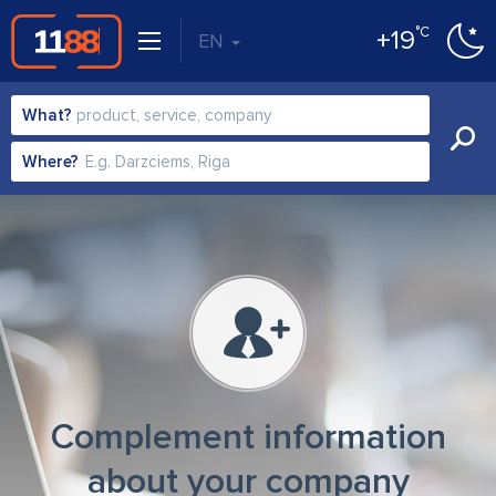
°C
+19
EN
What?
Where?
Complement information
about your company