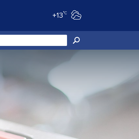
°C
+13