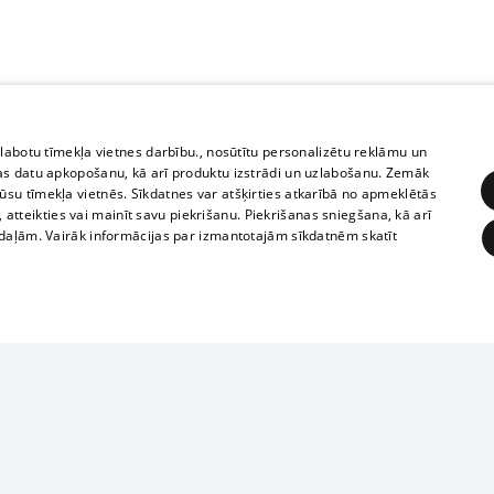
zlabotu tīmekļa vietnes darbību., nosūtītu personalizētu reklāmu un
as datu apkopošanu, kā arī produktu izstrādi un uzlabošanu. Zemāk
su tīmekļa vietnēs. Sīkdatnes var atšķirties atkarībā no apmeklētās
, atteikties vai mainīt savu piekrišanu. Piekrišanas sniegšana, kā arī
adaļām. Vairāk informācijas par izmantotajām sīkdatnēm skatīt
ĒRĶĒŠANA
FUNKCIONĀLĀS
NEKLASIFICĒTĀS
Reproduction, o
obligātās
Statistikas
Mērķēšana
Funkcionālās
Neklasificētās
parts or the i
parts of informa
eklēt un pārlūkot tīmekļa vietni un izmantot tās piedāvātās iespējas. Bez šīm sīkdatnēm 