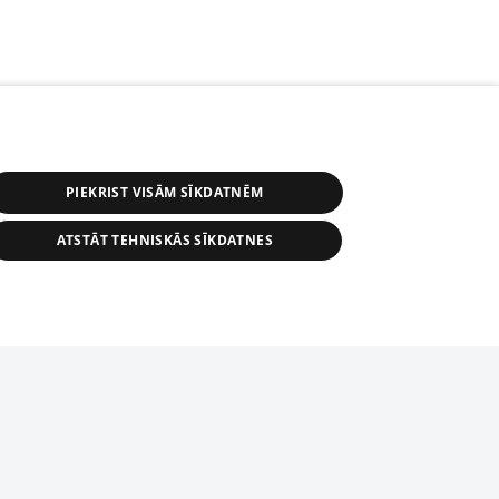
PIEKRIST VISĀM SĪKDATNĒM
ATSTĀT TEHNISKĀS SĪKDATNES
r distribution of 1188 database, its
nformation contained in the database, or
tion in any form is strictly prohibited.
tīmekļa vietne nevarēs pilnvērtīgi darboties un sniegt