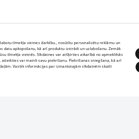
zlabotu tīmekļa vietnes darbību., nosūtītu personalizētu reklāmu un
as datu apkopošanu, kā arī produktu izstrādi un uzlabošanu. Zemāk
su tīmekļa vietnēs. Sīkdatnes var atšķirties atkarībā no apmeklētās
, atteikties vai mainīt savu piekrišanu. Piekrišanas sniegšana, kā arī
adaļām. Vairāk informācijas par izmantotajām sīkdatnēm skatīt
ĒRĶĒŠANA
FUNKCIONĀLĀS
NEKLASIFICĒTĀS
Reproduction, o
obligātās
Statistikas
Mērķēšana
Funkcionālās
Neklasificētās
parts or the i
parts of informa
eklēt un pārlūkot tīmekļa vietni un izmantot tās piedāvātās iespējas. Bez šīm sīkdatnēm 