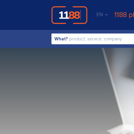
1188 p
EN
What?