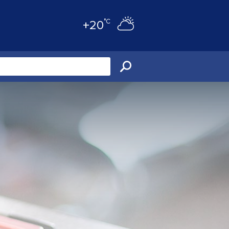
°C
+20