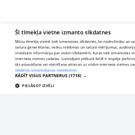
Šī tīmekļa vietne izmanto sīkdatnes
Mūsu tīmekļa vietnē tiek izmantotas sīkdatnes, lai nodrošinātu un u
satura ģenerēšanai, veiktu reklāmas un satura mērījumus, auditorij
sniedzam informāciju par visām sīkdatnēm, kuras tiek izmantotas mū
interneta vietnes sadaļas. Lietotājam jebkurā brīdī ir iespēja piekrist
tās atsaukšana vai mainīšana attiecas uz visām interneta vietnes s
sīkdatņu izmantošanas noteikumos.
RĀDĪT VISUS PARTNERUS
(1718) →
PIELĀGOT IZVĒLI
TEHNISKĀS/OBLIGĀTĀS
STATISTIKAS
M
Tehniskās/
Tehniskās/obligātās sīkdatnes nepieciešamas, lai lietotājs varētu brīvi apm