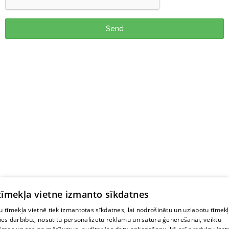
Send
 tīmekļa vietne izmanto sīkdatnes
 tīmekļa vietnē tiek izmantotas sīkdatnes, lai nodrošinātu un uzlabotu tīmek
nes darbību., nosūtītu personalizētu reklāmu un satura ģenerēšanai, veiktu