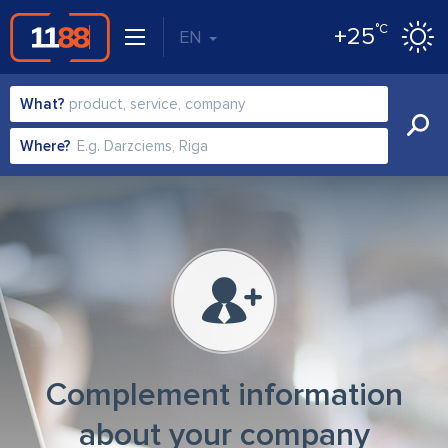
°C
+25
EN
What?
Where?
Complement information
about your company