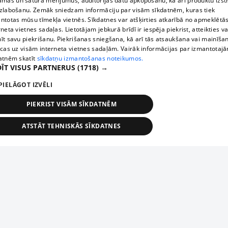
āmas un satura mērījumus, auditorijas datu apkopošanu, kā arī produktu izst
zlabošanu. Zemāk sniedzam informāciju par visām sīkdatnēm, kuras tiek
ntotas mūsu tīmekļa vietnēs. Sīkdatnes var atšķirties atkarībā no apmeklētā
rneta vietnes sadaļas. Lietotājam jebkurā brīdī ir iespēja piekrist, atteikties va
īt savu piekrišanu. Piekrišanas sniegšana, kā arī tās atsaukšana vai mainīša
ecas uz visām interneta vietnes sadaļām. Vairāk informācijas par izmantotaj
atnēm skatīt
sīkdatņu izmantošanas noteikumos.
ĪT VISUS PARTNERUS
(1718) →
PIELĀGOT IZVĒLI
PIEKRIST VISĀM SĪKDATNĒM
ATSTĀT TEHNISKĀS SĪKDATNES
TEHNISKĀS/OBLIGĀTĀS
STATISTIKAS
MĒRĶĒŠANA
FUNKCIONĀLĀS
NEKLASIFICĒTĀS
ehniskās/obligātās
Statistikas
Mērķēšana
Funkcionālās
Neklasificēt