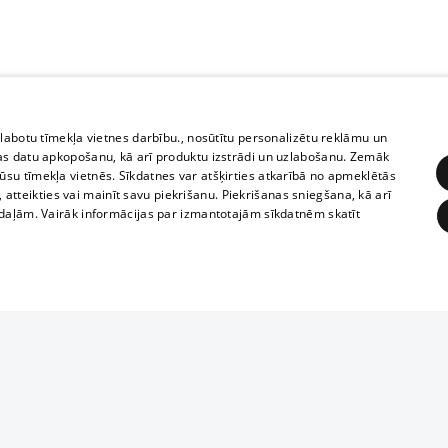
zlabotu tīmekļa vietnes darbību., nosūtītu personalizētu reklāmu un
as datu apkopošanu, kā arī produktu izstrādi un uzlabošanu. Zemāk
su tīmekļa vietnēs. Sīkdatnes var atšķirties atkarībā no apmeklētās
, atteikties vai mainīt savu piekrišanu. Piekrišanas sniegšana, kā arī
adaļām. Vairāk informācijas par izmantotajām sīkdatnēm skatīt
ĒRĶĒŠANA
FUNKCIONĀLĀS
NEKLASIFICĒTĀS
Reproduction, o
obligātās
Statistikas
Mērķēšana
Funkcionālās
Neklasificētās
parts or the i
parts of informa
eklēt un pārlūkot tīmekļa vietni un izmantot tās piedāvātās iespējas. Bez šīm sīkdatnēm 