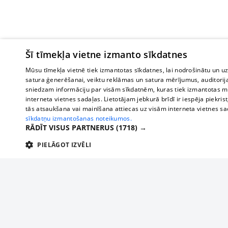
Šī tīmekļa vietne izmanto sīkdatnes
Mūsu tīmekļa vietnē tiek izmantotas sīkdatnes, lai nodrošinātu un u
satura ģenerēšanai, veiktu reklāmas un satura mērījumus, auditorij
sniedzam informāciju par visām sīkdatnēm, kuras tiek izmantotas mū
interneta vietnes sadaļas. Lietotājam jebkurā brīdī ir iespēja piekrist
tās atsaukšana vai mainīšana attiecas uz visām interneta vietnes s
sīkdatņu izmantošanas noteikumos.
RĀDĪT VISUS PARTNERUS
(1718) →
PIELĀGOT IZVĒLI
TEHNISKĀS/OBLIGĀTĀS
STATISTIKAS
M
Tehniskās/
Tehniskās/obligātās sīkdatnes nepieciešamas, lai lietotājs varētu brīvi apm