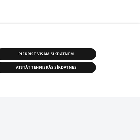
PIEKRIST VISĀM SĪKDATNĒM
ATSTĀT TEHNISKĀS SĪKDATNES
r distribution of 1188 database, its
nformation contained in the database, or
tion in any form is strictly prohibited.
tīmekļa vietne nevarēs pilnvērtīgi darboties un sniegt