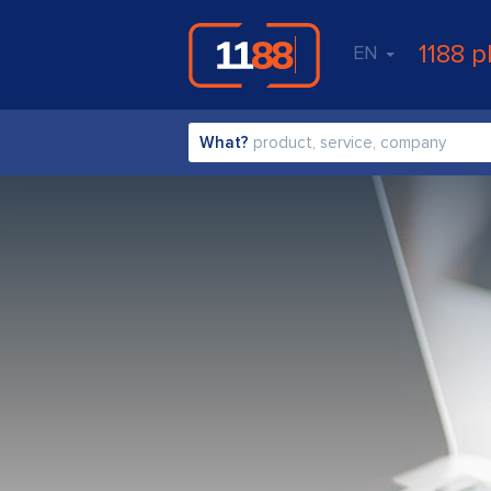
1188 p
EN
What?