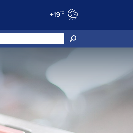
°C
+19