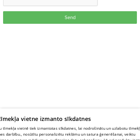
Send
 tīmekļa vietne izmanto sīkdatnes
 tīmekļa vietnē tiek izmantotas sīkdatnes, lai nodrošinātu un uzlabotu tīmek
nes darbību., nosūtītu personalizētu reklāmu un satura ģenerēšanai, veiktu