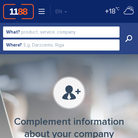
°C
+18
EN
What?
Where?
Complement information
about your company