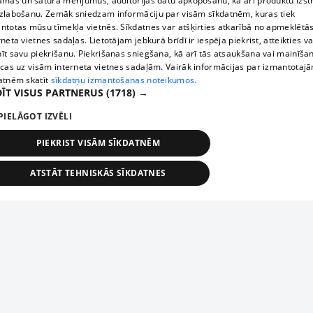
āmas un satura mērījumus, auditorijas datu apkopošanu, kā arī produktu izst
zlabošanu. Zemāk sniedzam informāciju par visām sīkdatnēm, kuras tiek
ntotas mūsu tīmekļa vietnēs. Sīkdatnes var atšķirties atkarībā no apmeklētā
rneta vietnes sadaļas. Lietotājam jebkurā brīdī ir iespēja piekrist, atteikties va
īt savu piekrišanu. Piekrišanas sniegšana, kā arī tās atsaukšana vai mainīša
ecas uz visām interneta vietnes sadaļām. Vairāk informācijas par izmantotaj
atnēm skatīt
sīkdatņu izmantošanas noteikumos.
ĪT VISUS PARTNERUS
(1718) →
PIELĀGOT IZVĒLI
PIEKRIST VISĀM SĪKDATNĒM
ATSTĀT TEHNISKĀS SĪKDATNES
TEHNISKĀS/OBLIGĀTĀS
STATISTIKAS
MĒRĶĒŠANA
FUNKCIONĀLĀS
NEKLASIFICĒTĀS
ehniskās/obligātās
Statistikas
Mērķēšana
Funkcionālās
Neklasificēt