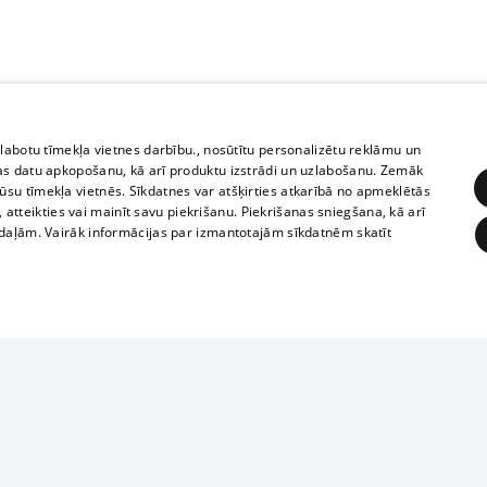
zlabotu tīmekļa vietnes darbību., nosūtītu personalizētu reklāmu un
as datu apkopošanu, kā arī produktu izstrādi un uzlabošanu. Zemāk
su tīmekļa vietnēs. Sīkdatnes var atšķirties atkarībā no apmeklētās
, atteikties vai mainīt savu piekrišanu. Piekrišanas sniegšana, kā arī
adaļām. Vairāk informācijas par izmantotajām sīkdatnēm skatīt
ĒRĶĒŠANA
FUNKCIONĀLĀS
NEKLASIFICĒTĀS
Reproduction, o
obligātās
Statistikas
Mērķēšana
Funkcionālās
Neklasificētās
parts or the i
parts of informa
eklēt un pārlūkot tīmekļa vietni un izmantot tās piedāvātās iespējas. Bez šīm sīkdatnēm 