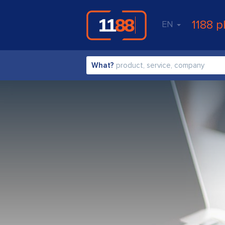
1188 p
EN
What?