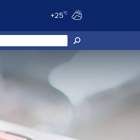
°C
+25