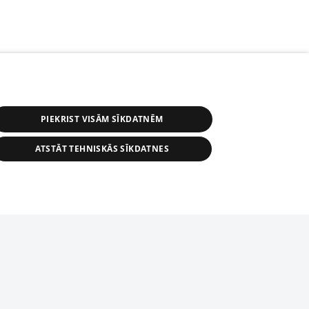
PIEKRIST VISĀM SĪKDATNĒM
ATSTĀT TEHNISKĀS SĪKDATNES
r distribution of 1188 database, its
nformation contained in the database, or
tion in any form is strictly prohibited.
tīmekļa vietne nevarēs pilnvērtīgi darboties un sniegt