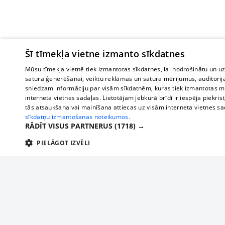
Šī tīmekļa vietne izmanto sīkdatnes
Mūsu tīmekļa vietnē tiek izmantotas sīkdatnes, lai nodrošinātu un u
satura ģenerēšanai, veiktu reklāmas un satura mērījumus, auditorij
sniedzam informāciju par visām sīkdatnēm, kuras tiek izmantotas mū
interneta vietnes sadaļas. Lietotājam jebkurā brīdī ir iespēja piekrist
tās atsaukšana vai mainīšana attiecas uz visām interneta vietnes s
sīkdatņu izmantošanas noteikumos.
RĀDĪT VISUS PARTNERUS
(1718) →
PIELĀGOT IZVĒLI
TEHNISKĀS/OBLIGĀTĀS
STATISTIKAS
M
Tehniskās/
Tehniskās/obligātās sīkdatnes nepieciešamas, lai lietotājs varētu brīvi apm