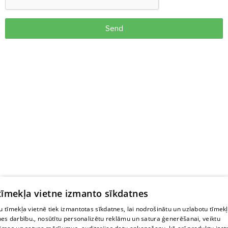
Send
 tīmekļa vietne izmanto sīkdatnes
 tīmekļa vietnē tiek izmantotas sīkdatnes, lai nodrošinātu un uzlabotu tīmek
nes darbību., nosūtītu personalizētu reklāmu un satura ģenerēšanai, veiktu