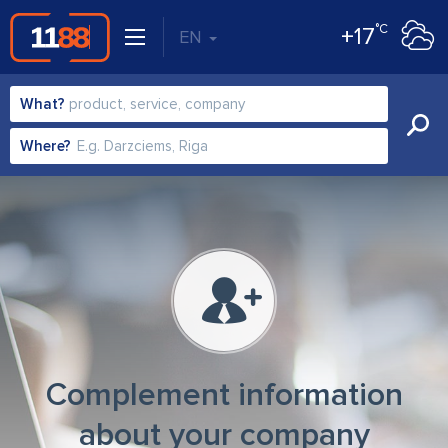
°C
+17
EN
What?
Where?
Complement information
about your company