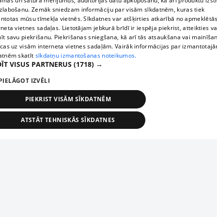
āmas un satura mērījumus, auditorijas datu apkopošanu, kā arī produktu izst
zlabošanu. Zemāk sniedzam informāciju par visām sīkdatnēm, kuras tiek
ntotas mūsu tīmekļa vietnēs. Sīkdatnes var atšķirties atkarībā no apmeklētā
rneta vietnes sadaļas. Lietotājam jebkurā brīdī ir iespēja piekrist, atteikties va
īt savu piekrišanu. Piekrišanas sniegšana, kā arī tās atsaukšana vai mainīša
ecas uz visām interneta vietnes sadaļām. Vairāk informācijas par izmantotaj
atnēm skatīt
sīkdatņu izmantošanas noteikumos.
ĪT VISUS PARTNERUS
(1718) →
PIELĀGOT IZVĒLI
PIEKRIST VISĀM SĪKDATNĒM
ATSTĀT TEHNISKĀS SĪKDATNES
TEHNISKĀS/OBLIGĀTĀS
STATISTIKAS
MĒRĶĒŠANA
FUNKCIONĀLĀS
NEKLASIFICĒTĀS
ehniskās/obligātās
Statistikas
Mērķēšana
Funkcionālās
Neklasificēt