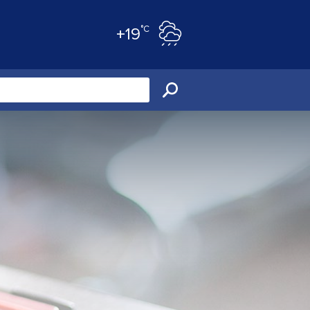
°C
+19