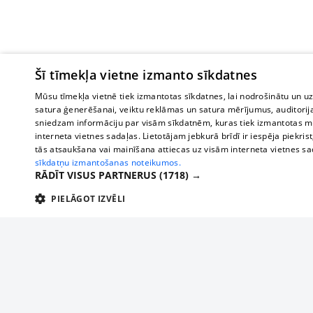
Šī tīmekļa vietne izmanto sīkdatnes
Mūsu tīmekļa vietnē tiek izmantotas sīkdatnes, lai nodrošinātu un u
satura ģenerēšanai, veiktu reklāmas un satura mērījumus, auditorij
sniedzam informāciju par visām sīkdatnēm, kuras tiek izmantotas mū
interneta vietnes sadaļas. Lietotājam jebkurā brīdī ir iespēja piekrist
tās atsaukšana vai mainīšana attiecas uz visām interneta vietnes s
sīkdatņu izmantošanas noteikumos.
RĀDĪT VISUS PARTNERUS
(1718) →
PIELĀGOT IZVĒLI
TEHNISKĀS/OBLIGĀTĀS
STATISTIKAS
M
Tehniskās/
Tehniskās/obligātās sīkdatnes nepieciešamas, lai lietotājs varētu brīvi apm