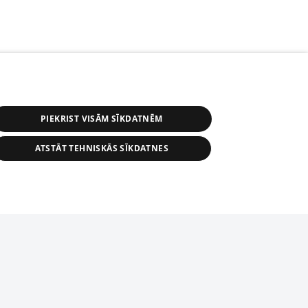
PIEKRIST VISĀM SĪKDATNĒM
ATSTĀT TEHNISKĀS SĪKDATNES
r distribution of 1188 database, its
nformation contained in the database, or
tion in any form is strictly prohibited.
tīmekļa vietne nevarēs pilnvērtīgi darboties un sniegt