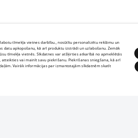
zlabotu tīmekļa vietnes darbību., nosūtītu personalizētu reklāmu un
as datu apkopošanu, kā arī produktu izstrādi un uzlabošanu. Zemāk
su tīmekļa vietnēs. Sīkdatnes var atšķirties atkarībā no apmeklētās
, atteikties vai mainīt savu piekrišanu. Piekrišanas sniegšana, kā arī
adaļām. Vairāk informācijas par izmantotajām sīkdatnēm skatīt
ĒRĶĒŠANA
FUNKCIONĀLĀS
NEKLASIFICĒTĀS
Reproduction, o
obligātās
Statistikas
Mērķēšana
Funkcionālās
Neklasificētās
parts or the i
parts of informa
eklēt un pārlūkot tīmekļa vietni un izmantot tās piedāvātās iespējas. Bez šīm sīkdatnēm 