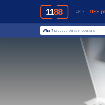
1188 p
EN
What?