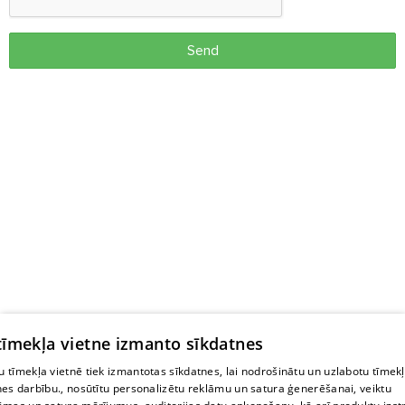
Send
 tīmekļa vietne izmanto sīkdatnes
 tīmekļa vietnē tiek izmantotas sīkdatnes, lai nodrošinātu un uzlabotu tīmek
nes darbību., nosūtītu personalizētu reklāmu un satura ģenerēšanai, veiktu