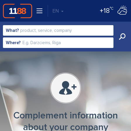
°C
+18
EN
What?
Where?
Complement information
about your company