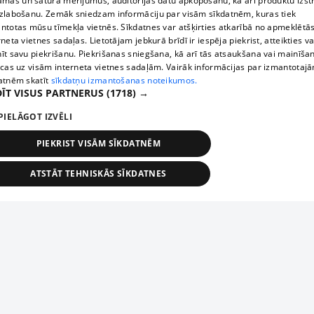
āmas un satura mērījumus, auditorijas datu apkopošanu, kā arī produktu izst
zlabošanu. Zemāk sniedzam informāciju par visām sīkdatnēm, kuras tiek
ntotas mūsu tīmekļa vietnēs. Sīkdatnes var atšķirties atkarībā no apmeklētā
rneta vietnes sadaļas. Lietotājam jebkurā brīdī ir iespēja piekrist, atteikties va
īt savu piekrišanu. Piekrišanas sniegšana, kā arī tās atsaukšana vai mainīša
ecas uz visām interneta vietnes sadaļām. Vairāk informācijas par izmantotaj
atnēm skatīt
sīkdatņu izmantošanas noteikumos.
ĪT VISUS PARTNERUS
(1718) →
PIELĀGOT IZVĒLI
PIEKRIST VISĀM SĪKDATNĒM
ATSTĀT TEHNISKĀS SĪKDATNES
TEHNISKĀS/OBLIGĀTĀS
STATISTIKAS
MĒRĶĒŠANA
FUNKCIONĀLĀS
NEKLASIFICĒTĀS
ehniskās/obligātās
Statistikas
Mērķēšana
Funkcionālās
Neklasificēt