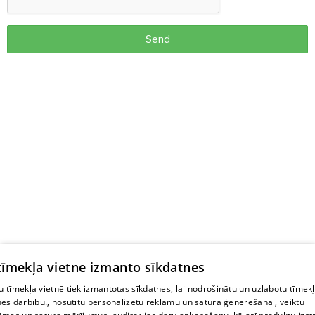
Send
 tīmekļa vietne izmanto sīkdatnes
 tīmekļa vietnē tiek izmantotas sīkdatnes, lai nodrošinātu un uzlabotu tīmek
nes darbību., nosūtītu personalizētu reklāmu un satura ģenerēšanai, veiktu