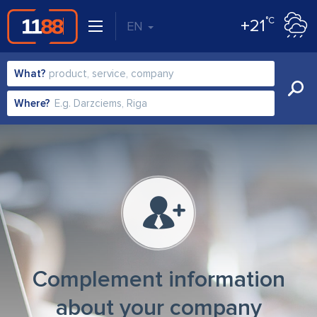
°C
+21
EN
What?
Where?
Complement information
about your company