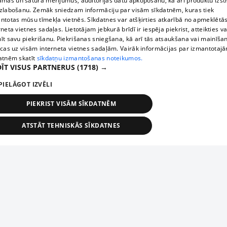
āmas un satura mērījumus, auditorijas datu apkopošanu, kā arī produktu izst
zlabošanu. Zemāk sniedzam informāciju par visām sīkdatnēm, kuras tiek
ntotas mūsu tīmekļa vietnēs. Sīkdatnes var atšķirties atkarībā no apmeklētā
rneta vietnes sadaļas. Lietotājam jebkurā brīdī ir iespēja piekrist, atteikties va
īt savu piekrišanu. Piekrišanas sniegšana, kā arī tās atsaukšana vai mainīša
ecas uz visām interneta vietnes sadaļām. Vairāk informācijas par izmantotaj
atnēm skatīt
sīkdatņu izmantošanas noteikumos.
ĪT VISUS PARTNERUS
(1718) →
PIELĀGOT IZVĒLI
PIEKRIST VISĀM SĪKDATNĒM
ATSTĀT TEHNISKĀS SĪKDATNES
TEHNISKĀS/OBLIGĀTĀS
STATISTIKAS
MĒRĶĒŠANA
FUNKCIONĀLĀS
NEKLASIFICĒTĀS
ehniskās/obligātās
Statistikas
Mērķēšana
Funkcionālās
Neklasificēt