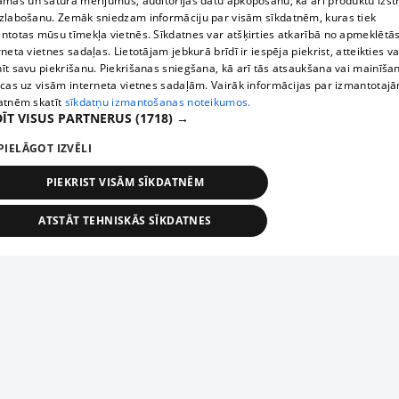
āmas un satura mērījumus, auditorijas datu apkopošanu, kā arī produktu izst
zlabošanu. Zemāk sniedzam informāciju par visām sīkdatnēm, kuras tiek
ntotas mūsu tīmekļa vietnēs. Sīkdatnes var atšķirties atkarībā no apmeklētā
rneta vietnes sadaļas. Lietotājam jebkurā brīdī ir iespēja piekrist, atteikties va
īt savu piekrišanu. Piekrišanas sniegšana, kā arī tās atsaukšana vai mainīša
ecas uz visām interneta vietnes sadaļām. Vairāk informācijas par izmantotaj
atnēm skatīt
sīkdatņu izmantošanas noteikumos.
ĪT VISUS PARTNERUS
(1718) →
PIELĀGOT IZVĒLI
PIEKRIST VISĀM SĪKDATNĒM
ATSTĀT TEHNISKĀS SĪKDATNES
TEHNISKĀS/OBLIGĀTĀS
STATISTIKAS
MĒRĶĒŠANA
FUNKCIONĀLĀS
NEKLASIFICĒTĀS
ehniskās/obligātās
Statistikas
Mērķēšana
Funkcionālās
Neklasificēt