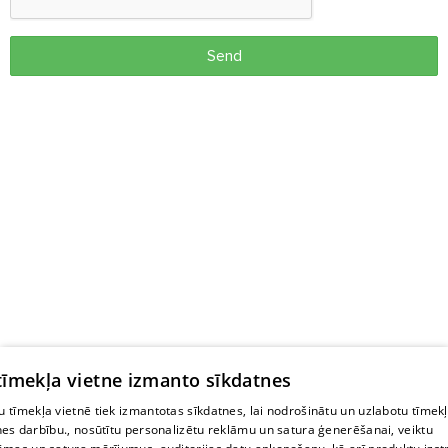
Send
 tīmekļa vietne izmanto sīkdatnes
 tīmekļa vietnē tiek izmantotas sīkdatnes, lai nodrošinātu un uzlabotu tīmek
nes darbību., nosūtītu personalizētu reklāmu un satura ģenerēšanai, veiktu