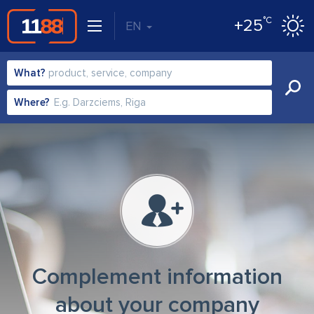
°C
+25
EN
What?
Where?
Complement information
about your company