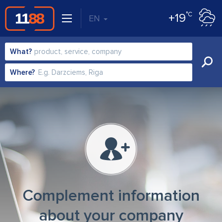
°C
+19
EN
What?
Where?
Complement information
about your company