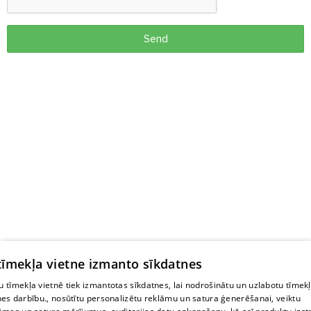
Send
 tīmekļa vietne izmanto sīkdatnes
 tīmekļa vietnē tiek izmantotas sīkdatnes, lai nodrošinātu un uzlabotu tīmek
nes darbību., nosūtītu personalizētu reklāmu un satura ģenerēšanai, veiktu