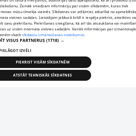
āmas un satura mērījumus, auditorijas datu apkopošanu, kā arī produktu izst
zlabošanu. Zemāk sniedzam informāciju par visām sīkdatnēm, kuras tiek
ntotas mūsu tīmekļa vietnēs. Sīkdatnes var atšķirties atkarībā no apmeklētā
rneta vietnes sadaļas. Lietotājam jebkurā brīdī ir iespēja piekrist, atteikties va
īt savu piekrišanu. Piekrišanas sniegšana, kā arī tās atsaukšana vai mainīša
ecas uz visām interneta vietnes sadaļām. Vairāk informācijas par izmantotaj
atnēm skatīt
sīkdatņu izmantošanas noteikumos.
ĪT VISUS PARTNERUS
(1718) →
PIELĀGOT IZVĒLI
PIEKRIST VISĀM SĪKDATNĒM
ATSTĀT TEHNISKĀS SĪKDATNES
TEHNISKĀS/OBLIGĀTĀS
STATISTIKAS
MĒRĶĒŠANA
FUNKCIONĀLĀS
NEKLASIFICĒTĀS
ehniskās/obligātās
Statistikas
Mērķēšana
Funkcionālās
Neklasificēt