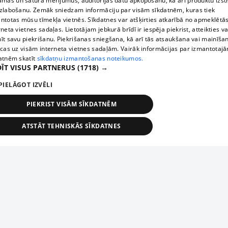
āmas un satura mērījumus, auditorijas datu apkopošanu, kā arī produktu izst
zlabošanu. Zemāk sniedzam informāciju par visām sīkdatnēm, kuras tiek
ntotas mūsu tīmekļa vietnēs. Sīkdatnes var atšķirties atkarībā no apmeklētā
rneta vietnes sadaļas. Lietotājam jebkurā brīdī ir iespēja piekrist, atteikties va
īt savu piekrišanu. Piekrišanas sniegšana, kā arī tās atsaukšana vai mainīša
ecas uz visām interneta vietnes sadaļām. Vairāk informācijas par izmantotaj
atnēm skatīt
sīkdatņu izmantošanas noteikumos.
ĪT VISUS PARTNERUS
(1718) →
PIELĀGOT IZVĒLI
PIEKRIST VISĀM SĪKDATNĒM
ATSTĀT TEHNISKĀS SĪKDATNES
TEHNISKĀS/OBLIGĀTĀS
STATISTIKAS
MĒRĶĒŠANA
FUNKCIONĀLĀS
NEKLASIFICĒTĀS
ehniskās/obligātās
Statistikas
Mērķēšana
Funkcionālās
Neklasificēt