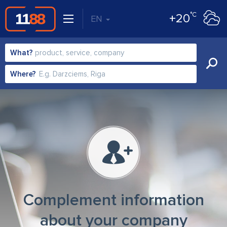
°C
+20
EN
What?
Where?
Complement information
about your company