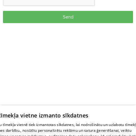
Send
 tīmekļa vietne izmanto sīkdatnes
 tīmekļa vietnē tiek izmantotas sīkdatnes, lai nodrošinātu un uzlabotu tīmek
nes darbību., nosūtītu personalizētu reklāmu un satura ģenerēšanai, veiktu