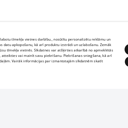
zlabotu tīmekļa vietnes darbību., nosūtītu personalizētu reklāmu un
as datu apkopošanu, kā arī produktu izstrādi un uzlabošanu. Zemāk
su tīmekļa vietnēs. Sīkdatnes var atšķirties atkarībā no apmeklētās
, atteikties vai mainīt savu piekrišanu. Piekrišanas sniegšana, kā arī
adaļām. Vairāk informācijas par izmantotajām sīkdatnēm skatīt
ĒRĶĒŠANA
FUNKCIONĀLĀS
NEKLASIFICĒTĀS
Reproduction, o
obligātās
Statistikas
Mērķēšana
Funkcionālās
Neklasificētās
parts or the i
parts of informa
eklēt un pārlūkot tīmekļa vietni un izmantot tās piedāvātās iespējas. Bez šīm sīkdatnēm 