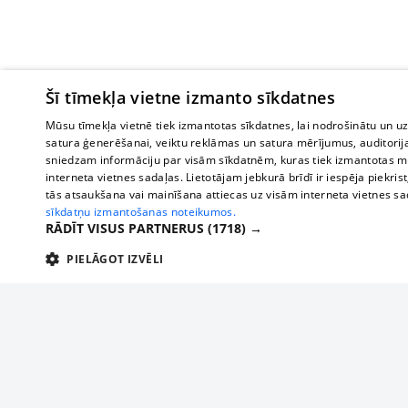
Šī tīmekļa vietne izmanto sīkdatnes
Mūsu tīmekļa vietnē tiek izmantotas sīkdatnes, lai nodrošinātu un u
satura ģenerēšanai, veiktu reklāmas un satura mērījumus, auditorij
sniedzam informāciju par visām sīkdatnēm, kuras tiek izmantotas mū
interneta vietnes sadaļas. Lietotājam jebkurā brīdī ir iespēja piekrist
tās atsaukšana vai mainīšana attiecas uz visām interneta vietnes s
sīkdatņu izmantošanas noteikumos.
RĀDĪT VISUS PARTNERUS
(1718) →
PIELĀGOT IZVĒLI
TEHNISKĀS/OBLIGĀTĀS
STATISTIKAS
M
Tehniskās/
Tehniskās/obligātās sīkdatnes nepieciešamas, lai lietotājs varētu brīvi apm