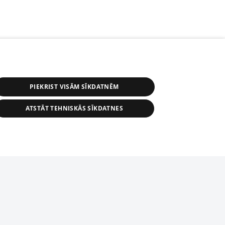
PIEKRIST VISĀM SĪKDATNĒM
ATSTĀT TEHNISKĀS SĪKDATNES
r distribution of 1188 database, its
nformation contained in the database, or
tion in any form is strictly prohibited.
tīmekļa vietne nevarēs pilnvērtīgi darboties un sniegt