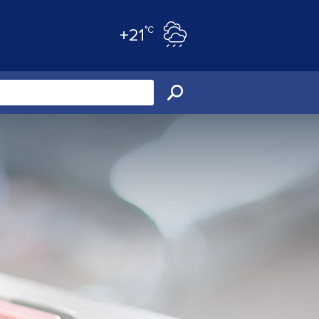
°C
+21