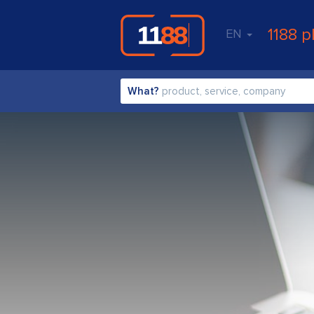
1188 p
EN
What?