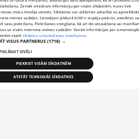
āmas un satura mērījumus, auditorijas datu apkopošanu, kā arī produktu izst
zlabošanu. Zemāk sniedzam informāciju par visām sīkdatnēm, kuras tiek
ntotas mūsu tīmekļa vietnēs. Sīkdatnes var atšķirties atkarībā no apmeklētā
rneta vietnes sadaļas. Lietotājam jebkurā brīdī ir iespēja piekrist, atteikties va
īt savu piekrišanu. Piekrišanas sniegšana, kā arī tās atsaukšana vai mainīša
ecas uz visām interneta vietnes sadaļām. Vairāk informācijas par izmantotaj
atnēm skatīt
sīkdatņu izmantošanas noteikumos.
ĪT VISUS PARTNERUS
(1718) →
PIELĀGOT IZVĒLI
PIEKRIST VISĀM SĪKDATNĒM
ATSTĀT TEHNISKĀS SĪKDATNES
TEHNISKĀS/OBLIGĀTĀS
STATISTIKAS
MĒRĶĒŠANA
FUNKCIONĀLĀS
NEKLASIFICĒTĀS
ehniskās/obligātās
Statistikas
Mērķēšana
Funkcionālās
Neklasificēt