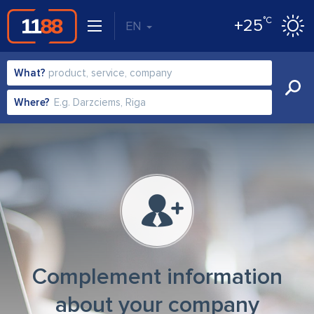
°C
+25
EN
What?
Where?
Complement information
about your company