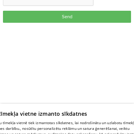
Send
 tīmekļa vietne izmanto sīkdatnes
 tīmekļa vietnē tiek izmantotas sīkdatnes, lai nodrošinātu un uzlabotu tīmek
nes darbību., nosūtītu personalizētu reklāmu un satura ģenerēšanai, veiktu