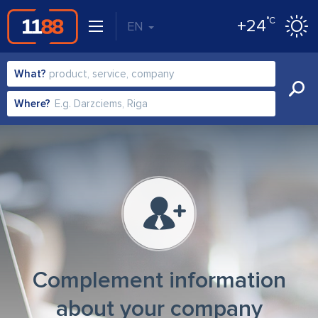
°C
+24
EN
What?
Where?
Complement information
about your company