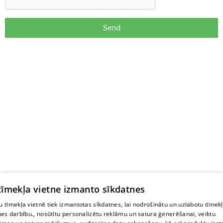
Send
 tīmekļa vietne izmanto sīkdatnes
 tīmekļa vietnē tiek izmantotas sīkdatnes, lai nodrošinātu un uzlabotu tīmek
nes darbību., nosūtītu personalizētu reklāmu un satura ģenerēšanai, veiktu