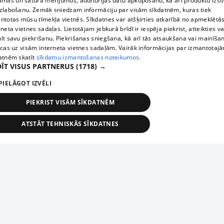
āmas un satura mērījumus, auditorijas datu apkopošanu, kā arī produktu izst
zlabošanu. Zemāk sniedzam informāciju par visām sīkdatnēm, kuras tiek
ntotas mūsu tīmekļa vietnēs. Sīkdatnes var atšķirties atkarībā no apmeklētā
rneta vietnes sadaļas. Lietotājam jebkurā brīdī ir iespēja piekrist, atteikties va
īt savu piekrišanu. Piekrišanas sniegšana, kā arī tās atsaukšana vai mainīša
ecas uz visām interneta vietnes sadaļām. Vairāk informācijas par izmantotaj
atnēm skatīt
sīkdatņu izmantošanas noteikumos.
ĪT VISUS PARTNERUS
(1718) →
PIELĀGOT IZVĒLI
PIEKRIST VISĀM SĪKDATNĒM
ATSTĀT TEHNISKĀS SĪKDATNES
TEHNISKĀS/OBLIGĀTĀS
STATISTIKAS
MĒRĶĒŠANA
FUNKCIONĀLĀS
NEKLASIFICĒTĀS
ehniskās/obligātās
Statistikas
Mērķēšana
Funkcionālās
Neklasificēt