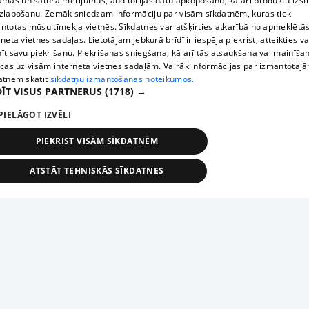
āmas un satura mērījumus, auditorijas datu apkopošanu, kā arī produktu izst
zlabošanu. Zemāk sniedzam informāciju par visām sīkdatnēm, kuras tiek
ntotas mūsu tīmekļa vietnēs. Sīkdatnes var atšķirties atkarībā no apmeklētā
rneta vietnes sadaļas. Lietotājam jebkurā brīdī ir iespēja piekrist, atteikties va
īt savu piekrišanu. Piekrišanas sniegšana, kā arī tās atsaukšana vai mainīša
ecas uz visām interneta vietnes sadaļām. Vairāk informācijas par izmantotaj
atnēm skatīt
sīkdatņu izmantošanas noteikumos.
ĪT VISUS PARTNERUS
(1718) →
PIELĀGOT IZVĒLI
PIEKRIST VISĀM SĪKDATNĒM
ATSTĀT TEHNISKĀS SĪKDATNES
TEHNISKĀS/OBLIGĀTĀS
STATISTIKAS
MĒRĶĒŠANA
FUNKCIONĀLĀS
NEKLASIFICĒTĀS
ehniskās/obligātās
Statistikas
Mērķēšana
Funkcionālās
Neklasificēt