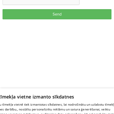
Send
 tīmekļa vietne izmanto sīkdatnes
 tīmekļa vietnē tiek izmantotas sīkdatnes, lai nodrošinātu un uzlabotu tīmek
nes darbību., nosūtītu personalizētu reklāmu un satura ģenerēšanai, veiktu