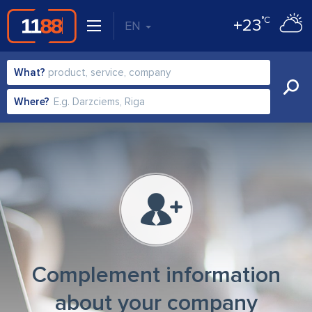
°C
+23
EN
What?
Where?
Complement information
about your company