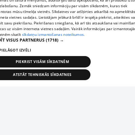
āmas un satura mērījumus, auditorijas datu apkopošanu, kā arī produktu izst
zlabošanu. Zemāk sniedzam informāciju par visām sīkdatnēm, kuras tiek
ntotas mūsu tīmekļa vietnēs. Sīkdatnes var atšķirties atkarībā no apmeklētā
rneta vietnes sadaļas. Lietotājam jebkurā brīdī ir iespēja piekrist, atteikties va
īt savu piekrišanu. Piekrišanas sniegšana, kā arī tās atsaukšana vai mainīša
ecas uz visām interneta vietnes sadaļām. Vairāk informācijas par izmantotaj
atnēm skatīt
sīkdatņu izmantošanas noteikumos.
ĪT VISUS PARTNERUS
(1718) →
PIELĀGOT IZVĒLI
PIEKRIST VISĀM SĪKDATNĒM
ATSTĀT TEHNISKĀS SĪKDATNES
TEHNISKĀS/OBLIGĀTĀS
STATISTIKAS
MĒRĶĒŠANA
FUNKCIONĀLĀS
NEKLASIFICĒTĀS
ehniskās/obligātās
Statistikas
Mērķēšana
Funkcionālās
Neklasificēt