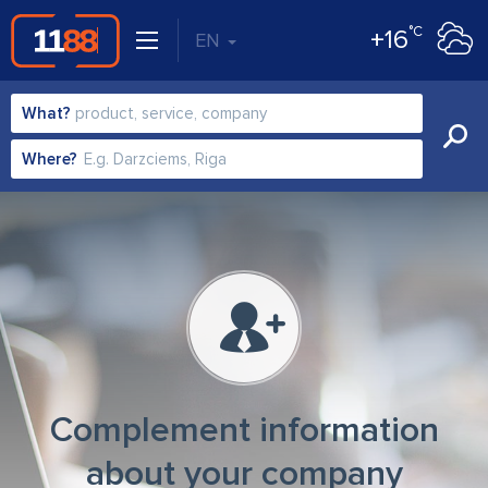
°C
+16
EN
What?
Where?
Complement information
about your company