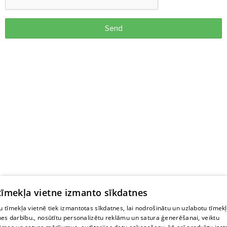
Send
 tīmekļa vietne izmanto sīkdatnes
 tīmekļa vietnē tiek izmantotas sīkdatnes, lai nodrošinātu un uzlabotu tīmek
nes darbību., nosūtītu personalizētu reklāmu un satura ģenerēšanai, veiktu