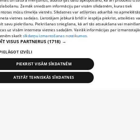
āmas un satura mērījumus, auditorijas datu apkopošanu, kā arī produktu izst
zlabošanu. Zemāk sniedzam informāciju par visām sīkdatnēm, kuras tiek
ntotas mūsu tīmekļa vietnēs. Sīkdatnes var atšķirties atkarībā no apmeklētā
rneta vietnes sadaļas. Lietotājam jebkurā brīdī ir iespēja piekrist, atteikties va
īt savu piekrišanu. Piekrišanas sniegšana, kā arī tās atsaukšana vai mainīša
ecas uz visām interneta vietnes sadaļām. Vairāk informācijas par izmantotaj
atnēm skatīt
sīkdatņu izmantošanas noteikumos.
ĪT VISUS PARTNERUS
(1718) →
PIELĀGOT IZVĒLI
PIEKRIST VISĀM SĪKDATNĒM
ATSTĀT TEHNISKĀS SĪKDATNES
TEHNISKĀS/OBLIGĀTĀS
STATISTIKAS
MĒRĶĒŠANA
FUNKCIONĀLĀS
NEKLASIFICĒTĀS
ehniskās/obligātās
Statistikas
Mērķēšana
Funkcionālās
Neklasificēt