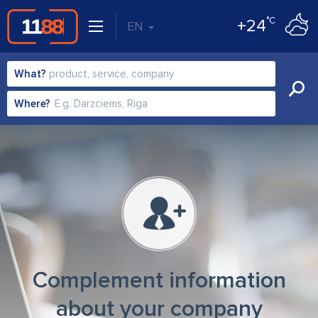
°C
+24
EN
What?
Where?
Complement information
about your company