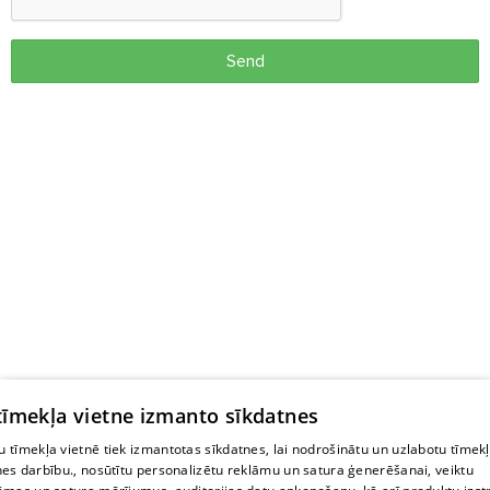
Send
 tīmekļa vietne izmanto sīkdatnes
 tīmekļa vietnē tiek izmantotas sīkdatnes, lai nodrošinātu un uzlabotu tīmek
nes darbību., nosūtītu personalizētu reklāmu un satura ģenerēšanai, veiktu