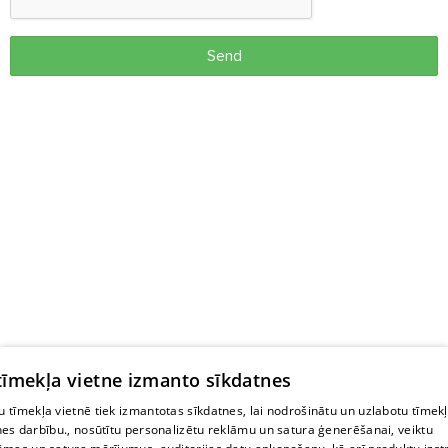
Send
 tīmekļa vietne izmanto sīkdatnes
 tīmekļa vietnē tiek izmantotas sīkdatnes, lai nodrošinātu un uzlabotu tīmek
nes darbību., nosūtītu personalizētu reklāmu un satura ģenerēšanai, veiktu