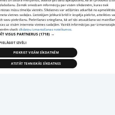
āmas un satura mērījumus, auditorijas datu apkopošanu, kā arī produktu izst
zlabošanu. Zemāk sniedzam informāciju par visām sīkdatnēm, kuras tiek
ntotas mūsu tīmekļa vietnēs. Sīkdatnes var atšķirties atkarībā no apmeklētā
rneta vietnes sadaļas. Lietotājam jebkurā brīdī ir iespēja piekrist, atteikties va
īt savu piekrišanu. Piekrišanas sniegšana, kā arī tās atsaukšana vai mainīša
ecas uz visām interneta vietnes sadaļām. Vairāk informācijas par izmantotaj
atnēm skatīt
sīkdatņu izmantošanas noteikumos.
ĪT VISUS PARTNERUS
(1718) →
PIELĀGOT IZVĒLI
PIEKRIST VISĀM SĪKDATNĒM
ATSTĀT TEHNISKĀS SĪKDATNES
TEHNISKĀS/OBLIGĀTĀS
STATISTIKAS
MĒRĶĒŠANA
FUNKCIONĀLĀS
NEKLASIFICĒTĀS
ehniskās/obligātās
Statistikas
Mērķēšana
Funkcionālās
Neklasificēt