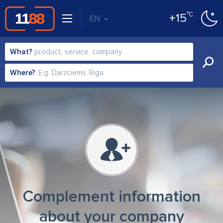
°C
+15
EN
What?
Where?
Complement information
about your company