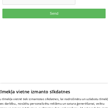
Send
 tīmekļa vietne izmanto sīkdatnes
 tīmekļa vietnē tiek izmantotas sīkdatnes, lai nodrošinātu un uzlabotu tīmek
nes darbību., nosūtītu personalizētu reklāmu un satura ģenerēšanai, veiktu