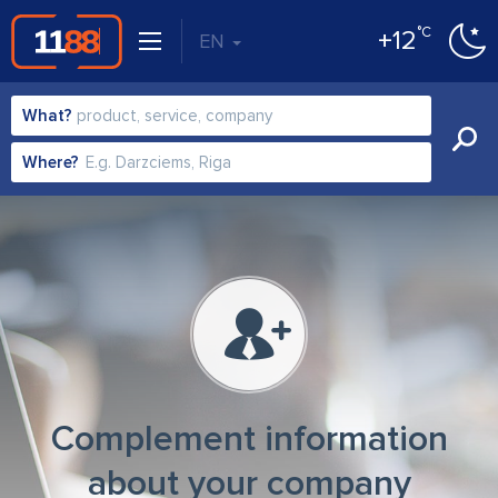
°C
+12
EN
What?
Where?
Complement information
about your company