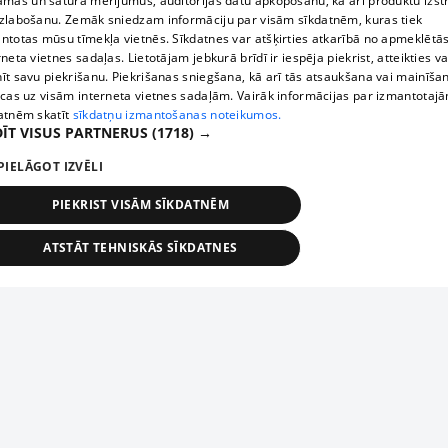
āmas un satura mērījumus, auditorijas datu apkopošanu, kā arī produktu izst
zlabošanu. Zemāk sniedzam informāciju par visām sīkdatnēm, kuras tiek
ntotas mūsu tīmekļa vietnēs. Sīkdatnes var atšķirties atkarībā no apmeklētā
rneta vietnes sadaļas. Lietotājam jebkurā brīdī ir iespēja piekrist, atteikties va
īt savu piekrišanu. Piekrišanas sniegšana, kā arī tās atsaukšana vai mainīša
ecas uz visām interneta vietnes sadaļām. Vairāk informācijas par izmantotaj
atnēm skatīt
sīkdatņu izmantošanas noteikumos.
ĪT VISUS PARTNERUS
(1718) →
PIELĀGOT IZVĒLI
PIEKRIST VISĀM SĪKDATNĒM
ATSTĀT TEHNISKĀS SĪKDATNES
TEHNISKĀS/OBLIGĀTĀS
STATISTIKAS
MĒRĶĒŠANA
FUNKCIONĀLĀS
NEKLASIFICĒTĀS
ehniskās/obligātās
Statistikas
Mērķēšana
Funkcionālās
Neklasificēt